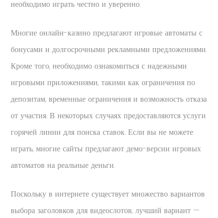
необходимо играть честно и уверенно.
Многие онлайн-казино предлагают игровые автоматы с
бонусами и долгосрочными рекламными предложениями.
Кроме того, необходимо ознакомиться с надежными
игровыми приложениями, такими как ограничения по
депозитам, временные ограничения и возможность отказа
от участия. В некоторых случаях предоставляются услуги
горячей линии для поиска ставок. Если вы не можете
играть, многие сайты предлагают демо-версии игровых
автоматов на реальные деньги.
Поскольку в интернете существует множество вариантов
выбора заголовков для видеослотов, лучший вариант —