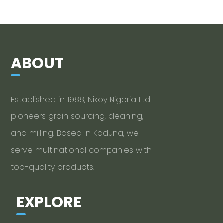
ABOUT
Established in 1988, Nikoy Nigeria Ltd
pioneers grain sourcing, cleaning,
and milling. Based in Kaduna, we
serve multinational companies with
top-quality products.
EXPLORE