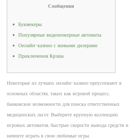
Сообщения
Букмекеры
Популярные видеопокерные автоматы
Онлайн-казино с живыми дилерами
Приключения Крэша
Некоторые из лучших онлайн-казино преуспевают в
основных областях, таких как игровой процесс,
банковские возможности для поиска ответственных
медицинских льгот. Выберите крупную коллекцию
игровых автоматов, быстрые скорости вывода средств и
начните играть в свои любимые игры.