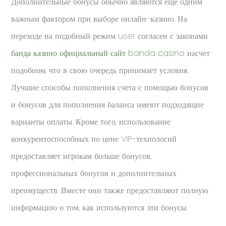
Дополнительные бонусы обычно являются еще одним
важным фактором при выборе онлайн-казино. На
переходе на подобный режим user согласен с законами
банда казино официальный сайт banda casino
насчет
подобном, что в свою очередь принимает условия.
Лучшие способы пополнения счета с помощью бонусов
и бонусов для пополнения баланса имеют подходящие
варианты оплаты. Кроме того, использование
конкурентоспособных по цене VIP-технологий
предоставляет игрокам больше бонусов,
профессиональных бонусов и дополнительных
преимуществ. Вместе они также предоставляют полную
информацию о том, как используются эти бонусы.