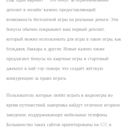
депозит в онлайн-казино, предоставляющий
возможность бесплатной игры на реальные деньги. Эти
бонусы обычно покрывают ваш первый депозит,
который можно использовать для игры в такие игры, как
блэкджек, баккара и другие. Новые казино также
предлагают бонусы на азартные игры и стартовый
джекпот в пай-гоу-покере, что создаёт жёсткую
конкуренцию за право играть.
Пользователи, которые любят играть в видеоигры во
время путешествий, наверняка найдут отличное игорное
заведение, поддерживающее мобильные телефоны.
Большинство таких сайтов ориентированы на iOS и