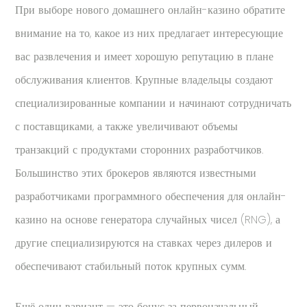
При выборе нового домашнего онлайн-казино обратите
внимание на то, какое из них предлагает интересующие
вас развлечения и имеет хорошую репутацию в плане
обслуживания клиентов. Крупные владельцы создают
специализированные компании и начинают сотрудничать
с поставщиками, а также увеличивают объемы
транзакций с продуктами сторонних разработчиков.
Большинство этих брокеров являются известными
разработчиками программного обеспечения для онлайн-
казино на основе генератора случайных чисел (RNG), а
другие специализируются на ставках через дилеров и
обеспечивают стабильный поток крупных сумм.
Ещё один вариант — это бонус за первоначальный