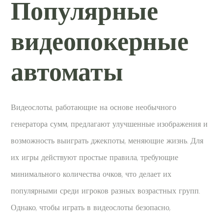
Популярные
видеопокерные
автоматы
Видеослоты, работающие на основе необычного
генератора сумм, предлагают улучшенные изображения и
возможность выиграть джекпоты, меняющие жизнь. Для
их игры действуют простые правила, требующие
минимального количества очков, что делает их
популярными среди игроков разных возрастных групп.
Однако, чтобы играть в видеослоты безопасно,