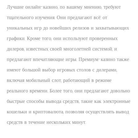
Лучшие онлайн-казино, по вашему мнению, требуют
тщательного изучения. Они предлагают всё: от
уникальных игр до новейших релизов и захватывающих
графики. Кроме того, они используют проверенных
дилеров, известных своей многолетней системой, и
предлагают впечатляющие игры. Премиум-казино также
имеют большой выбор игровых столов с дилерами,
включая мобильный слот, работающий в режиме
реального времени. Более того, они предлагают довольно
быстрые способы вывода средств, такие как электронные
кошельки и криптовалюта, позволяя осуществлять вывод
средств в течение нескольких минут.