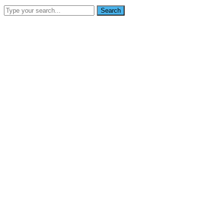
Search
SEARCH
info@nikoynigerialtd.com
0802 333 7853
Home
About Us
Services
Gallery
Blog
Contact Us
News
Home
Verhoog je winkans en geniet van een