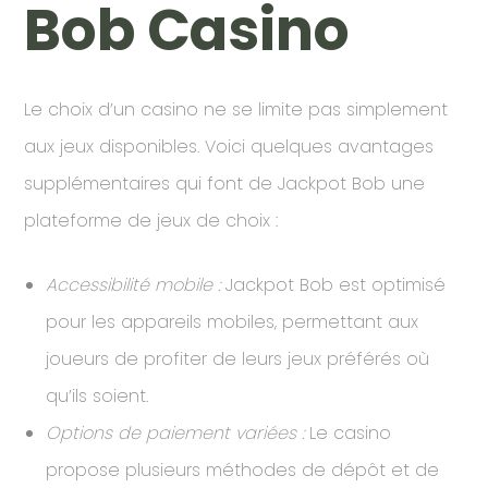
Bob Casino
Le choix d’un casino ne se limite pas simplement
aux jeux disponibles. Voici quelques avantages
supplémentaires qui font de Jackpot Bob une
plateforme de jeux de choix :
Accessibilité mobile :
Jackpot Bob est optimisé
pour les appareils mobiles, permettant aux
joueurs de profiter de leurs jeux préférés où
qu’ils soient.
Options de paiement variées :
Le casino
propose plusieurs méthodes de dépôt et de