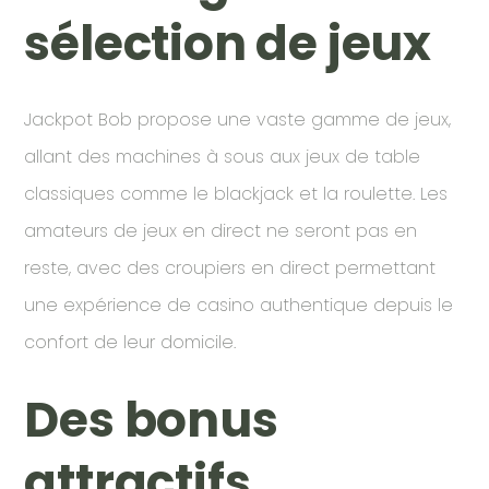
sélection de jeux
Jackpot Bob propose une vaste gamme de jeux,
allant des machines à sous aux jeux de table
classiques comme le blackjack et la roulette. Les
amateurs de jeux en direct ne seront pas en
reste, avec des croupiers en direct permettant
une expérience de casino authentique depuis le
confort de leur domicile.
Des bonus
attractifs