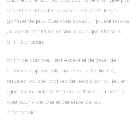
choix éclairé. Jackpot Bob casino se distingue par
ses offres attractives, sa sécurité et sa large
gamme de jeux. Que vous soyez un joueur novice
ou expérimenté, ce casino a quelque chose à
offrir à chacun.
En fin de compte, il est essentiel de jouer de
manière responsable. Fixez-vous des limites,
amusez-vous et profitez de l’excitation du jeu en
ligne. Avec Jackpot Bob, vous êtes sur la bonne
voie pour vivre une expérience de jeu
mémorable.