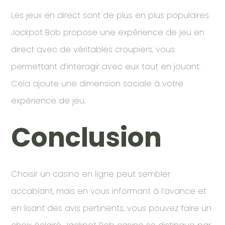
Les jeux en direct sont de plus en plus populaires.
Jackpot Bob propose une expérience de jeu en
direct avec de véritables croupiers, vous
permettant d’interagir avec eux tout en jouant.
Cela ajoute une dimension sociale à votre
expérience de jeu.
Conclusion
Choisir un casino en ligne peut sembler
accablant, mais en vous informant à l’avance et
en lisant des avis pertinents, vous pouvez faire un