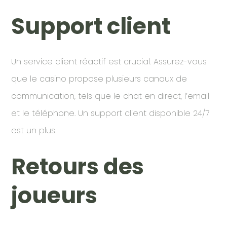
Support client
Un service client réactif est crucial. Assurez-vous
que le casino propose plusieurs canaux de
communication, tels que le chat en direct, l’email
et le téléphone. Un support client disponible 24/7
est un plus.
Retours des
joueurs