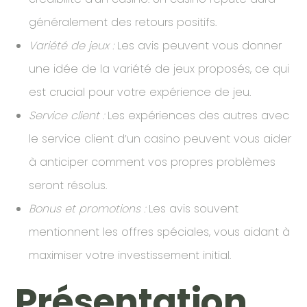
généralement des retours positifs.
Variété de jeux :
Les avis peuvent vous donner
une idée de la variété de jeux proposés, ce qui
est crucial pour votre expérience de jeu.
Service client :
Les expériences des autres avec
le service client d’un casino peuvent vous aider
à anticiper comment vos propres problèmes
seront résolus.
Bonus et promotions :
Les avis souvent
mentionnent les offres spéciales, vous aidant à
maximiser votre investissement initial.
Présentation