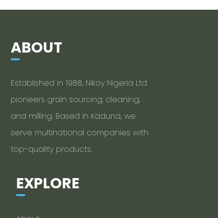
ABOUT
Established in 1988, Nikoy Nigeria Ltd
pioneers grain sourcing, cleaning,
and milling. Based in Kaduna, we
serve multinational companies with
top-quality products.
EXPLORE