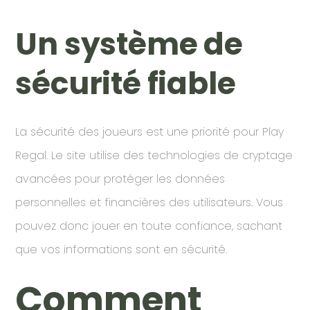
Un système de
sécurité fiable
La sécurité des joueurs est une priorité pour Play
Regal. Le site utilise des technologies de cryptage
avancées pour protéger les données
personnelles et financières des utilisateurs. Vous
pouvez donc jouer en toute confiance, sachant
que vos informations sont en sécurité.
Comment