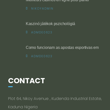
NIKOYADMIN
Kaszinó játékok pszichológiá
ADMDE0623
Como funcionam as apostas esportivas em
ADMDE0623
CONTACT
Plot 64, Nikoy Avenue , Kudenda Industrial Estate,
Kaduna Nigeria