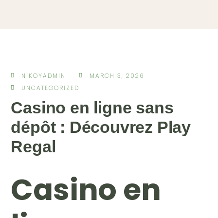
NIKOYADMIN
MARCH 3, 2026
UNCATEGORIZED
Casino en ligne sans
dépôt : Découvrez Play
Regal
Casino en