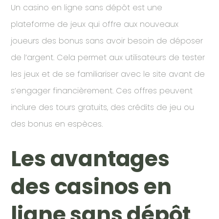
Un casino en ligne sans dépôt est une
plateforme de jeux qui offre aux nouveaux
joueurs des bonus sans avoir besoin de déposer
de l’argent. Cela permet aux utilisateurs de tester
les jeux et de se familiariser avec le site avant de
s’engager financièrement. Ces offres peuvent
inclure des tours gratuits, des crédits de jeu ou
des bonus en espèces.
Les avantages
des casinos en
ligne sans dépôt