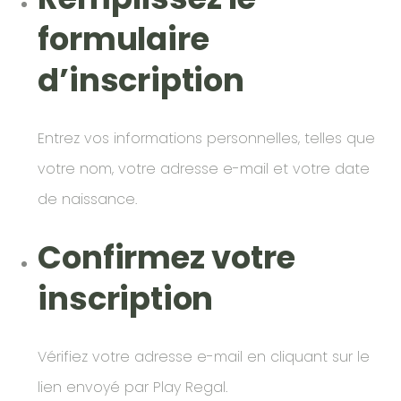
formulaire
d’inscription
Entrez vos informations personnelles, telles que
votre nom, votre adresse e-mail et votre date
de naissance.
Confirmez votre
inscription
Vérifiez votre adresse e-mail en cliquant sur le
lien envoyé par Play Regal.