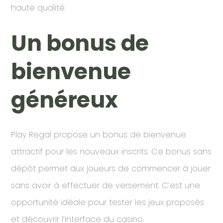
haute qualité.
Un bonus de
bienvenue
généreux
Play Regal propose un bonus de bienvenue
attractif pour les nouveaux inscrits. Ce bonus sans
dépôt permet aux joueurs de commencer à jouer
sans avoir à effectuer de versement. C’est une
opportunité idéale pour tester les jeux proposés
et découvrir l’interface du casino.