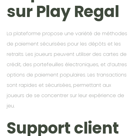
sur Play Regal
La plateforme propose une variété de méthodes
de paiement sécurisées pour les dépôts et les
retraits. Les joueurs peuvent utiliser des cartes de
crédit, des portefeuilles électroniques, et d’autres
options de paiement populaires. Les transactions
sont rapides et sécurisées, permettant aux
joueurs de se concentrer sur leur expérience de
jeu.
Support client