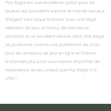
Play Regal est une excellente option pour les
joueurs qui souhaitent explorer le monde des jeux
d’argent sans risque financier. Avec une large
sélection de jeux, un bonus de bienvenue
attrayant, et un excellent service client, Play Regal
se positionne comme une plateforme de choix
pour les amateurs de jeux en ligne en France.
N’attendez plus pour vous inscrire et profiter de
l’expérience de jeu unique que Play Regal a à
offrir !