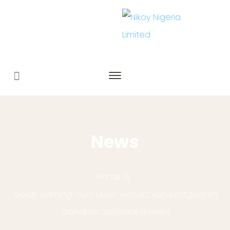
News
Home
Gerat Gaming Slots unter einsatz von Echtgeld im
Gangbar Spielsaal spielen