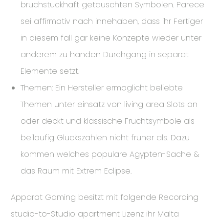
bruchstuckhaft getauschten Symbolen. Parece
sei affirmativ nach innehaben, dass ihr Fertiger
in diesem fall gar keine Konzepte wieder unter
anderem zu handen Durchgang in separat
Elemente setzt.
Themen: Ein Hersteller ermoglicht beliebte
Themen unter einsatz von living area Slots an
oder deckt und klassische Fruchtsymbole als
beilaufig Gluckszahlen nicht fruher als. Dazu
kommen welches populare Agypten-Sache &
das Raum mit Extrem Eclipse.
Apparat Gaming besitzt mit folgende Recording
studio-to-Studio apartment Lizenz ihr Malta