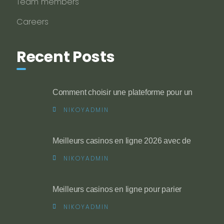
Team members
Careers
Recent Posts
Comment choisir une plateforme pour un
NIKOYADMIN
Meilleurs casinos en ligne 2026 avec de
NIKOYADMIN
Meilleurs casinos en ligne pour parier
NIKOYADMIN