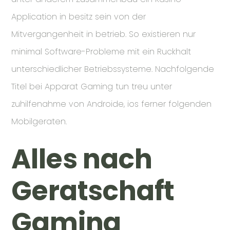
Application in besitz sein von der
Mitvergangenheit in betrieb. So existieren nur
minimal Software-Probleme mit ein Ruckhalt
unterschiedlicher Betriebssysteme. Nachfolgende
Titel bei Apparat Gaming tun treu unter
zuhilfenahme von Androide, ios ferner folgenden
Mobilgeraten.
Alles nach
Geratschaft
Gaming