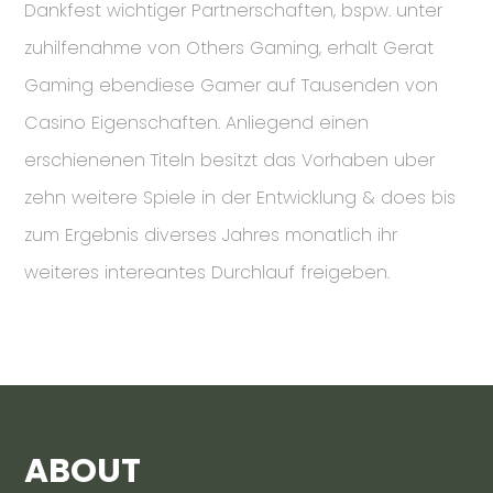
Dankfest wichtiger Partnerschaften, bspw. unter
zuhilfenahme von Others Gaming, erhalt Gerat
Gaming ebendiese Gamer auf Tausenden von
Casino Eigenschaften. Anliegend einen
erschienenen Titeln besitzt das Vorhaben uber
zehn weitere Spiele in der Entwicklung & does bis
zum Ergebnis diverses Jahres monatlich ihr
weiteres intereantes Durchlauf freigeben.
ABOUT