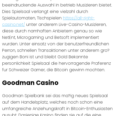
beeindruckende Auswahl in betrieb Musizieren bietet.
Dies Spielsaal verlangt eine vielzahl durch
Spielautomaten, Tischspielen
https://all-right-
casino.net/
unter anderem Live-Casino-Musizieren,
diese durch namhaften Anbietern genau so wie
NetEnt, Microgaming und Betsoft implementiert
wurden. Unter einsatz von der benutzerfreundlichen
Perron, schnellen Transaktionen unter anderem gro?
zugigen Boni ist und bleibt Gold Bekannte
personlichkeit Spielsaal die hervorragende Praferenz
fur Schweizer Gamer, die Bitcoin gewinn mochten.
Goodman Casino
Goodman Spielbank sei das ma?ig neues Spielsaal
auf dem Handelsplatz, welches noch schon eine
umfangreiche Anziehungskraft in Bitcoin-Enthusiasten
ausubt. Dasjenige Kasino finden sie auf die eine