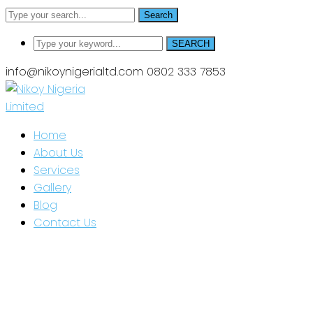
Search
SEARCH
info@nikoynigerialtd.com
0802 333 7853
Home
About Us
Services
Gallery
Blog
Contact Us
News
Home
Lucky Phantasy Spielcasino sei ein weiteres