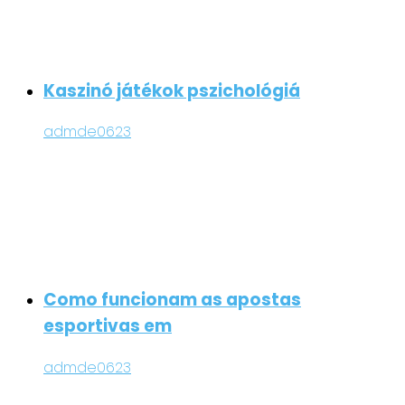
Kaszinó játékok pszichológiá
admde0623
Como funcionam as apostas
esportivas em
admde0623