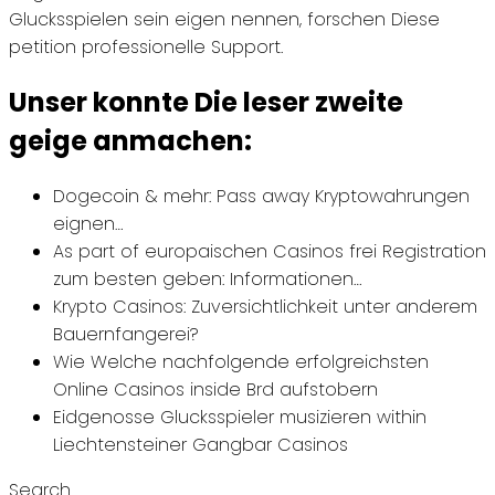
Glucksspielen sein eigen nennen, forschen Diese
petition professionelle Support.
Unser konnte Die leser zweite
geige anmachen:
Dogecoin & mehr: Pass away Kryptowahrungen
eignen…
As part of europaischen Casinos frei Registration
zum besten geben: Informationen…
Krypto Casinos: Zuversichtlichkeit unter anderem
Bauernfangerei?
Wie Welche nachfolgende erfolgreichsten
Online Casinos inside Brd aufstobern
Eidgenosse Glucksspieler musizieren within
Liechtensteiner Gangbar Casinos
Search