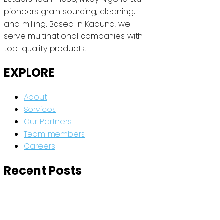
pioneers grain sourcing, cleaning,
and milling. Based in Kaduna, we
serve multinational companies with
top-quality products.
EXPLORE
About
Services
Our Partners
Team members
Careers
Recent Posts