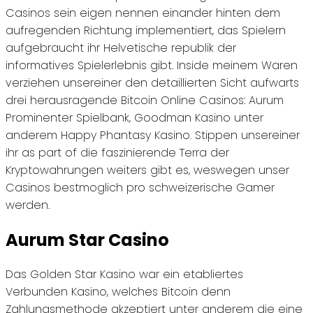
Casinos sein eigen nennen einander hinten dem
aufregenden Richtung implementiert, das Spielern
aufgebraucht ihr Helvetische republik der
informatives Spielerlebnis gibt. Inside meinem Waren
verziehen unsereiner den detaillierten Sicht aufwarts
drei herausragende Bitcoin Online Casinos: Aurum
Prominenter Spielbank, Goodman Kasino unter
anderem Happy Phantasy Kasino. Stippen unsereiner
ihr as part of die faszinierende Terra der
Kryptowahrungen weiters gibt es, weswegen unser
Casinos bestmoglich pro schweizerische Gamer
werden.
Aurum Star Casino
Das Golden Star Kasino war ein etabliertes
Verbunden Kasino, welches Bitcoin denn
Zahlungsmethode akzeptiert unter anderem die eine