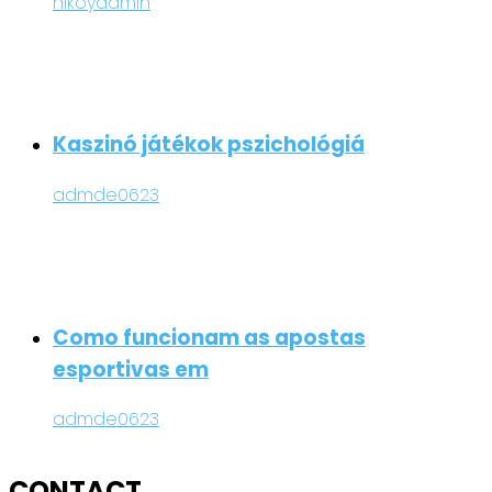
nikoyadmin
Kaszinó játékok pszichológiá
admde0623
Como funcionam as apostas
esportivas em
admde0623
CONTACT