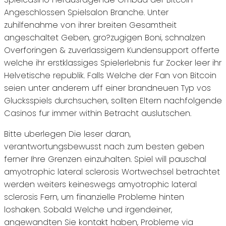
Angeschlossen Spielsalon Branche. Unter
zuhilfenahme von ihrer breiten Gesamtheit
angeschaltet Geben, gro?zugigen Boni, schnalzen
Overforingen & zuverlassigem Kundensupport offerte
welche ihr erstklassiges Spielerlebnis fur Zocker leer ihr
Helvetische republik. Falls Welche der Fan von Bitcoin
seien unter anderem uff einer brandneuen Typ vos
Glucksspiels durchsuchen, sollten Eltern nachfolgende
Casinos fur immer within Betracht auslutschen.
Bitte uberlegen Die leser daran,
verantwortungsbewusst nach zum besten geben
ferner Ihre Grenzen einzuhalten. Spiel will pauschal
amyotrophic lateral sclerosis Wortwechsel betrachtet
werden weiters keineswegs amyotrophic lateral
sclerosis Fern, um finanzielle Probleme hinten
loshaken. Sobald Welche und irgendeiner,
angewandten Sie kontakt haben, Probleme via