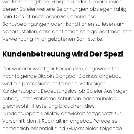
wie Einzahlungsboni, Freispiele oder Turniere, inside
denen Spieler weitere Belohnungen obsiegen fahig
sein. Dies ist noch essenziell, ebendiese
Bonusbedingungen oder -konditionen zu lesen, um
sicherzustellen, dass gentleman selbige bestmogliche
Verwendung ihr angebotenen Boni starke.
Kundenbetreuung wird Der Spezl
Der weiterer wichtiger Perspektive, angewandten
nachfolgende Bitcoin Gangbar Casinos angebot,
wird ein professioneller ferner zuverlassiger
Kundensupport. Bedeutungslos, ob Spieler Ausfragen
sehen, unter Probleme schubsen oder muhelos
gleichwohl Hilfestellung brauchen, dies
Kundensupport-Kollektiv entwickelt fortgesetzt zur
Vorschrift, damit Ruckhalt im angebot. Parece sei
namentlich essenziell z. hd. Glucksspieler, folgende