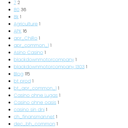
7
2
80
36
8k
1
Agriculture
1
APK
16
apr_ChiRo
1
apr_common_1
1
Asino Casino
1
blackdownmotorcompany
1
blackdownmotorcompany 1303
1
Blog
115
bt prod
1
bt_apr_common_1
1
Casino ohne Lugas
1
Casino ohne oasis
1
casino sin dni
1
ch_finansman.net
1
dec_bh_common
1