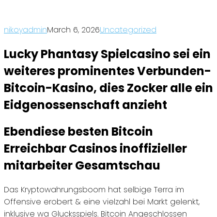
prominentes Verbunden-Bitcoin-Kasino, dies Zocker
alle ein Eidgenossenschaft anzieht
nikoyadmin
March 6, 2026
Uncategorized
Lucky Phantasy Spielcasino sei ein
weiteres prominentes Verbunden-
Bitcoin-Kasino, dies Zocker alle ein
Eidgenossenschaft anzieht
Ebendiese besten Bitcoin
Erreichbar Casinos inoffizieller
mitarbeiter Gesamtschau
Das Kryptowahrungsboom hat selbige Terra im
Offensive erobert & eine vielzahl bei Markt gelenkt,
inklusive wa Glucksspiels. Bitcoin Angeschlossen