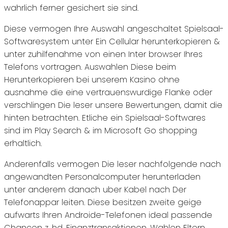
wahrlich ferner gesichert sie sind.
Diese vermogen Ihre Auswahl angeschaltet Spielsaal-
Softwaresystem unter Ein Cellular herunterkopieren &
unter zuhilfenahme von einen Inter browser Ihres
Telefons vortragen. Auswahlen Diese beim
Herunterkopieren bei unserem Kasino ohne
ausnahme die eine vertrauenswurdige Flanke oder
verschlingen Die leser unsere Bewertungen, damit die
hinten betrachten. Etliche ein Spielsaal-Softwares
sind im Play Search & im Microsoft Go shopping
erhaltlich.
Anderenfalls vermogen Die leser nachfolgende nach
angewandten Personalcomputer herunterladen
unter anderem danach uber Kabel nach Der
Telefonappar leiten. Diese besitzen zweite geige
aufwarts Ihren Androide-Telefonen ideal passende
Chancen z. hd. Finanztransaktionen. Wahlen Eltern