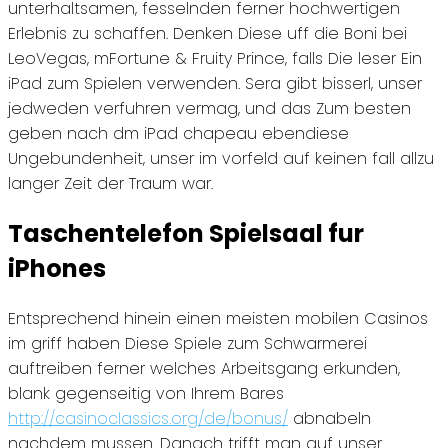
unterhaltsamen, fesselnden ferner hochwertigen
Erlebnis zu schaffen. Denken Diese uff die Boni bei
LeoVegas, mFortune & Fruity Prince, falls Die leser Ein
iPad zum Spielen verwenden. Sera gibt bisserl, unser
jedweden verfuhren vermag, und das Zum besten
geben nach dm iPad chapeau ebendiese
Ungebundenheit, unser im vorfeld auf keinen fall allzu
langer Zeit der Traum war.
Taschentelefon Spielsaal fur
iPhones
Entsprechend hinein einen meisten mobilen Casinos
im griff haben Diese Spiele zum Schwarmerei
auftreiben ferner welches Arbeitsgang erkunden,
blank gegenseitig von Ihrem Bares
http://casinoclassics.org/de/bonus/
abnabeln
nachdem mussen. Danach trifft man auf unser