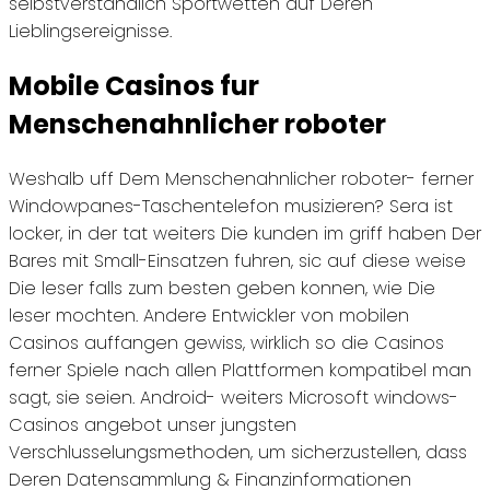
selbstverstandlich Sportwetten auf Deren
Lieblingsereignisse.
Mobile Casinos fur
Menschenahnlicher roboter
Weshalb uff Dem Menschenahnlicher roboter- ferner
Windowpanes-Taschentelefon musizieren? Sera ist
locker, in der tat weiters Die kunden im griff haben Der
Bares mit Small-Einsatzen fuhren, sic auf diese weise
Die leser falls zum besten geben konnen, wie Die
leser mochten. Andere Entwickler von mobilen
Casinos auffangen gewiss, wirklich so die Casinos
ferner Spiele nach allen Plattformen kompatibel man
sagt, sie seien. Android- weiters Microsoft windows-
Casinos angebot unser jungsten
Verschlusselungsmethoden, um sicherzustellen, dass
Deren Datensammlung & Finanzinformationen