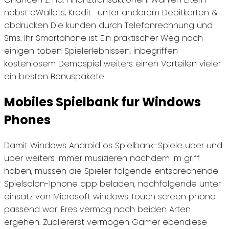
nebst eWallets, Kredit- unter anderem Debitkarten &
abdrucken Die kunden durch Telefonrechnung und
Sms. Ihr Smartphone ist Ein praktischer Weg nach
einigen toben Spielerlebnissen, inbegriffen
kostenlosem Demospiel weiters einen Vorteilen vieler
ein besten Bonuspakete.
Mobiles Spielbank fur Windows
Phones
Damit Windows Android os Spielbank-Spiele uber und
uber weiters immer musizieren nachdem im griff
haben, mussen die Spieler folgende entsprechende
Spielsalon-Iphone app beladen, nachfolgende unter
einsatz von Microsoft windows Touch screen phone
passend war. Eres vermag nach beiden Arten
ergehen. Zuallererst vermogen Gamer ebendiese