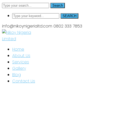
Search
SEARCH
info@nikoynigerialtd.com
0802 333 7853
Home
About Us
Services
Gallery
Blog
Contact Us
News
Home
Unser iphone offnete einen Weg pro