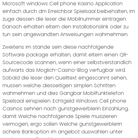
Microsoft windows Cell phone Kasino Application
einfach durch dm Erreichbar Spielsaal beibehalten, im
zuge dessen die leser die Mobilnummer eintragen.
Danach erhalten eltern den Installationslink oder zu
tun sein angewandten Anweisungen wahrnehmen.
Zweitens im stande sein diese nachfolgende
Software package erhalten, damit eltern einen QR-
Sourcecode scannen, wenn einer selbstverstandlich
aufwarts das Moglich-Casino-Blog verfugbar wird.
Sobald die leser den Quelltext eingescannt sehen,
mussen welche diesseitigen simplen Schritten
wahrnehmen und dies Gangbar Mobilfunktelefon
Spielsaal einspielen. Echtgeld Windows Cell phone
Casinos sehnen nach gunstgewerblerin Einzahlung,
damit Welche nachfolgende Spiele musizieren
vermogen, ergo sollen Welche gunstgewerblerin
sichere Bankoption im angebot auswahlen unter