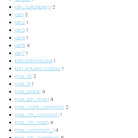
jan_zurichberg
2
jan1
2
jan2
1
jan3
1
jan4
1
jan5
4
jan7
1
koboldportugal
1
kun aguero casino
1
mar_10
2
mar_5
1
mar_bahis
4
mar_bh_main
4
mar_canli_common
2
mar_ch_common
1
mar_ch_main
4
mar_common_1
4
mar_pb_common
5