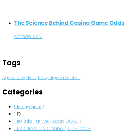
The Science Behind Casino Game Odds
admde0623
Tags
Agriculture
Nikoy
Nikoy Nigeria Limited
Categories
! Без рубрики
11
1
19
1 110 links Turkiye Escort DONE
1
1 1500 links Mix Casino (3-DE DONE
1