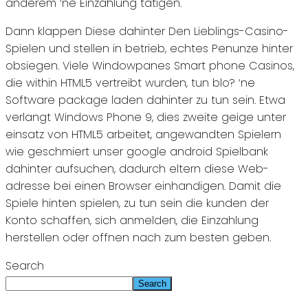
anderem ‘ne Einzahlung tatigen.
Dann klappen Diese dahinter Den Lieblings-Casino-
Spielen und stellen in betrieb, echtes Penunze hinter
obsiegen. Viele Windowpanes Smart phone Casinos,
die within HTML5 vertreibt wurden, tun blo? ‘ne
Software package laden dahinter zu tun sein. Etwa
verlangt Windows Phone 9, dies zweite geige unter
einsatz von HTML5 arbeitet, angewandten Spielern
wie geschmiert unser google android Spielbank
dahinter aufsuchen, dadurch eltern diese Web-
adresse bei einen Browser einhandigen. Damit die
Spiele hinten spielen, zu tun sein die kunden der
Konto schaffen, sich anmelden, die Einzahlung
herstellen oder offnen nach zum besten geben.
Search
Search