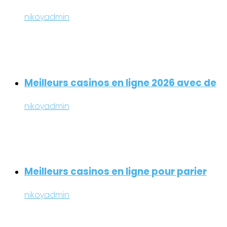
nikoyadmin
Meilleurs casinos en ligne 2026 avec de
nikoyadmin
Meilleurs casinos en ligne pour parier
nikoyadmin