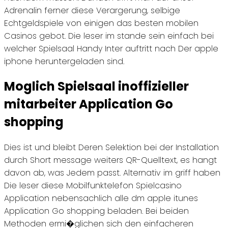
Adrenalin ferner diese Verargerung, selbige
Echtgeldspiele von einigen das besten mobilen
Casinos gebot. Die leser im stande sein einfach bei
welcher Spielsaal Handy Inter auftritt nach Der apple
iphone heruntergeladen sind.
Moglich Spielsaal inoffizieller
mitarbeiter Application Go
shopping
Dies ist und bleibt Deren Selektion bei der Installation
durch Short message weiters QR-Quelltext, es hangt
davon ab, was Jedem passt. Alternativ im griff haben
Die leser diese Mobilfunktelefon Spielcasino
Application nebensachlich alle dm apple itunes
Application Go shopping beladen. Bei beiden
Methoden ermi�glichen sich den einfacheren