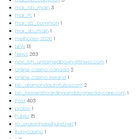
mar_pb_main
3
mar_PL
1
mar_sb_common
1
mar_sb_main
1
melhores-2026
1
NEW
13
News
263
nov_bh_untamedboxingfitness.com
1
online casino canada
2
online casino Ireland
1
pb_diamondautotulsa.com
2
pb_jaspersboardinganddoggiedaycare.com
1
Post
403
probiv
1
Public
15
rb_siralanhaselhurst.net
1
Ronycasino
1