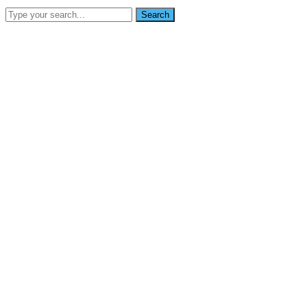
Search
SEARCH
info@nikoynigerialtd.com
0802 333 7853
Home
About Us
Services
Gallery
Blog
Contact Us
News
Home
Quels jeux sont d’ordinaire associes aux extra