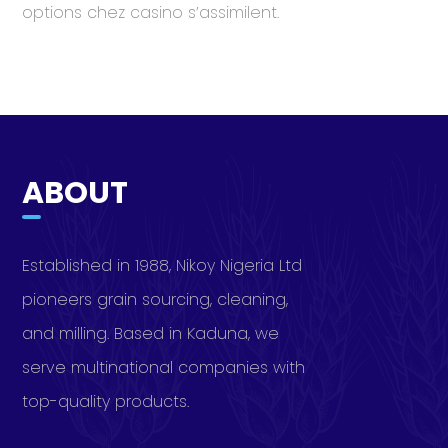
options chez casino s’assimilent.
ABOUT
Established in 1988, Nikoy Nigeria Ltd
pioneers grain sourcing, cleaning,
and milling. Based in Kaduna, we
serve multinational companies with
top-quality products.