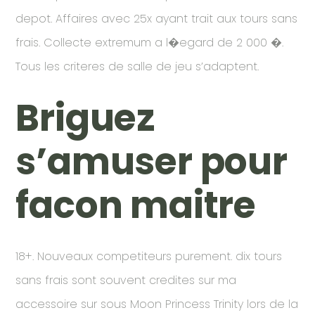
depot. Affaires avec 25x ayant trait aux tours sans
frais. Collecte extremum a l�egard de 2 000 �.
Tous les criteres de salle de jeu s’adaptent.
Briguez
s’amuser pour
facon maitre
18+. Nouveaux competiteurs purement. dix tours
sans frais sont souvent credites sur ma
accessoire sur sous Moon Princess Trinity lors de la