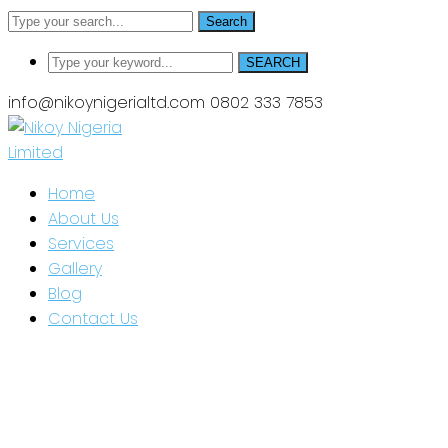
Search
SEARCH
info@nikoynigerialtd.com
0802 333 7853
Home
About Us
Services
Gallery
Blog
Contact Us
News
Home
Bassin en compagnie de uns certaine garantie