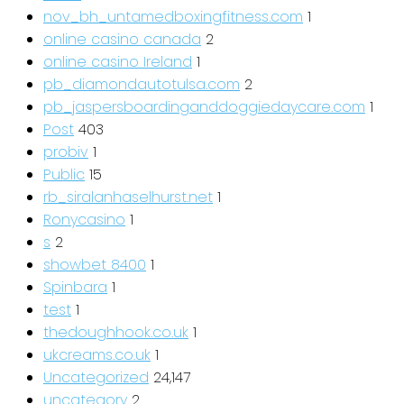
nov_bh_untamedboxingfitness.com
1
online casino canada
2
online casino Ireland
1
pb_diamondautotulsa.com
2
pb_jaspersboardinganddoggiedaycare.com
1
Post
403
probiv
1
Public
15
rb_siralanhaselhurst.net
1
Ronycasino
1
s
2
showbet 8400
1
Spinbara
1
test
1
thedoughhook.co.uk
1
ukcreams.co.uk
1
Uncategorized
24,147
uncategory
2