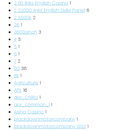
2 110 links English Casino
1
2 22000 links English SMM Panel
6
2 3000k
2
26
1
3600anch
3
4
3
5
1
6
1
7
2
80
36
8k
1
Agriculture
1
APK
16
apr_ChiRo
1
apr_common_1
1
Asino Casino
1
blackdownmotorcompany
1
blackdownmotorcompany 1303
1