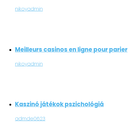
nikoyadmin
Meilleurs casinos en ligne pour parier
nikoyadmin
Kaszinó játékok pszichológiá
admde0623