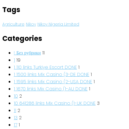
Tags
Agriculture
Nikoy
Nikoy Nigeria Limited
Categories
! Без рубрики
11
1
19
1 110 links Turkiye Escort DONE
1
1 1500 links Mix Casino (3-DE DONE
1
1 1595 links Mix Casino (2-USA DONE
1
1 1670 links Mix Casino (1-AU DONE
1
10
2
10 641286 links Mix Casino (1-UK DONE
3
11
2
13
2
17
1