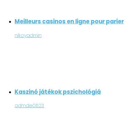
Meilleurs casinos en ligne pour parier
nikoyadmin
Kaszinó játékok pszichológiá
admde0623