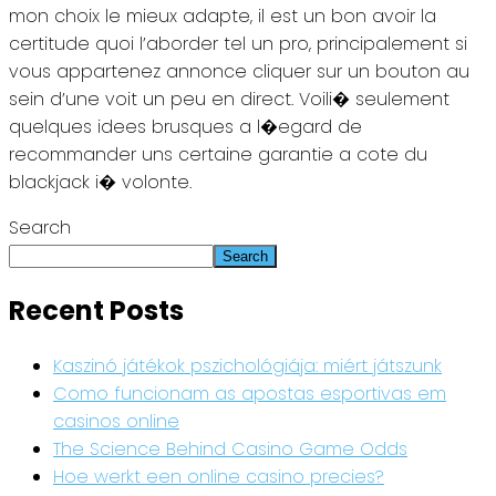
mon choix le mieux adapte, il est un bon avoir la
certitude quoi l’aborder tel un pro, principalement si
vous appartenez annonce cliquer sur un bouton au
sein d’une voit un peu en direct. Voili� seulement
quelques idees brusques a l�egard de
recommander uns certaine garantie a cote du
blackjack i� volonte.
Search
Search
Recent Posts
Kaszinó játékok pszichológiája: miért játszunk
Como funcionam as apostas esportivas em
casinos online
The Science Behind Casino Game Odds
Hoe werkt een online casino precies?