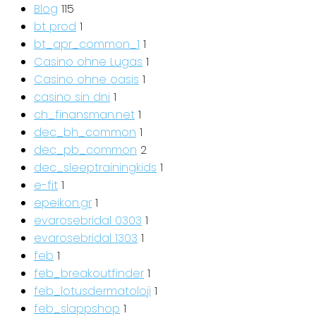
Blog
115
bt prod
1
bt_apr_common_1
1
Casino ohne Lugas
1
Casino ohne oasis
1
casino sin dni
1
ch_finansman.net
1
dec_bh_common
1
dec_pb_common
2
dec_sleeptrainingkids
1
e-fit
1
epeikon.gr
1
evarosebridal 0303
1
evarosebridal 1303
1
feb
1
feb_breakoutfinder
1
feb_lotusdermatoloji
1
feb_slappshop
1