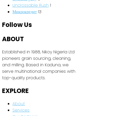
Uncrossable Rush
1
Микрокредит
13
Follow Us
ABOUT
Established in 1988, Nikoy Nigeria Ltd
pioneers grain sourcing, cleaning,
and milling. Based in Kaduna, we
serve multinational companies with
top-quality products.
EXPLORE
About
Services