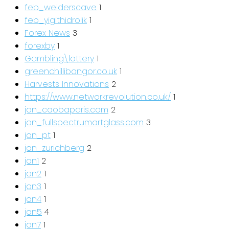
feb_welderscave
1
feb_yigithidrolik
1
Forex News
3
forexby
1
Gambling\lottery
1
greenchillibangor.co.uk
1
Harvests Innovations
2
https://www.networkrevolution.co.uk/
1
jan_caobaparis.com
2
jan_fullspectrumartglass.com
3
jan_pt
1
jan_zurichberg
2
jan1
2
jan2
1
jan3
1
jan4
1
jan5
4
jan7
1