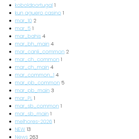
koboldportugal
1
kun aguero casino
1
mar_10
2
mar_5
1
mar_bahis
4
mar_bh_main
4
mar_canli_common
2
mar_ch_common
1
mar_ch_main
4
mar_common_1
4
mar_pb_common
5
mar_pb_main
3
mar_PL
1
mar_sb_common
1
mar_sb_main
1
melhores-2026
1
NEW
13
News
263