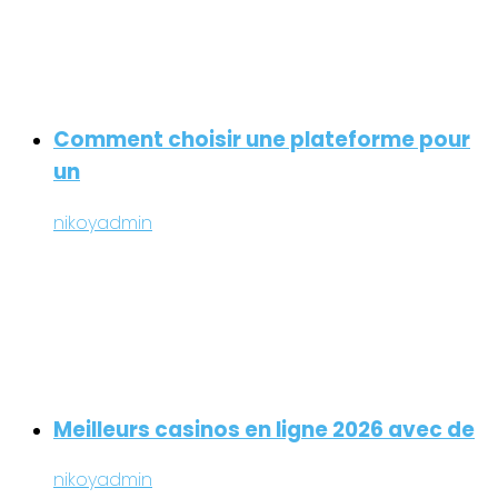
Comment choisir une plateforme pour
un
nikoyadmin
Meilleurs casinos en ligne 2026 avec de
nikoyadmin