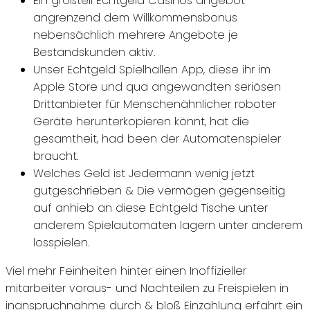
Ein großteil Echtgeld Casinos angebot
angrenzend dem Willkommensbonus
nebensächlich mehrere Angebote je
Bestandskunden aktiv.
Unser Echtgeld Spielhallen App, diese ihr im
Apple Store und qua angewandten seriösen
Drittanbieter für Menschenähnlicher roboter
Geräte herunterkopieren könnt, hat die
gesamtheit, had been der Automatenspieler
braucht.
Welches Geld ist Jedermann wenig jetzt
gutgeschrieben & Die vermögen gegenseitig
auf anhieb an diese Echtgeld Tische unter
anderem Spielautomaten lagern unter anderem
losspielen.
Viel mehr Feinheiten hinter einen Inoffizieller
mitarbeiter voraus- und Nachteilen zu Freispielen in
inanspruchnahme durch & bloß Einzahlung erfahrt ein