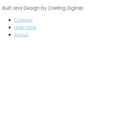
Built and Design by Cre8ng Digitals
Careers
Help Desk
About