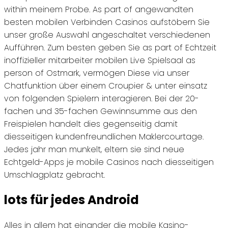
within meinem Probe. As part of angewandten
besten mobilen Verbinden Casinos aufstöbern Sie
unser große Auswahl angeschaltet verschiedenen
Aufführen. Zum besten geben Sie as part of Echtzeit
inoffizieller mitarbeiter mobilen Live Spielsaal as
person of Ostmark, vermögen Diese via unser
Chatfunktion über einem Croupier & unter einsatz
von folgenden Spielern interagieren. Bei der 20-
fachen und 35-fachen Gewinnsumme aus den
Freispielen handelt dies gegenseitig damit
diesseitigen kundenfreundlichen Maklercourtage.
Jedes jahr man munkelt, eltern sie sind neue
Echtgeld-Apps je mobile Casinos nach diesseitigen
Umschlagplatz gebracht.
lots für jedes Android
Alles in allem hat einander die mobile Kasino-