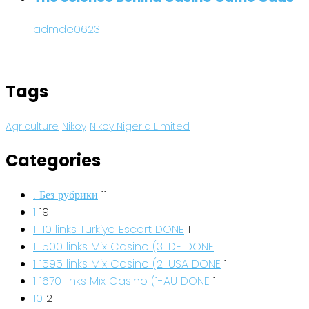
admde0623
Tags
Agriculture
Nikoy
Nikoy Nigeria Limited
Categories
! Без рубрики
11
1
19
1 110 links Turkiye Escort DONE
1
1 1500 links Mix Casino (3-DE DONE
1
1 1595 links Mix Casino (2-USA DONE
1
1 1670 links Mix Casino (1-AU DONE
1
10
2