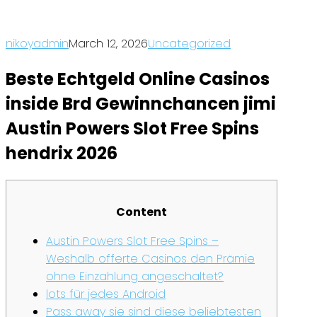
Gewinnchancen jimi Austin Powers Slot Free Spins
hendrix 2026
nikoyadmin
March 12, 2026
Uncategorized
Beste Echtgeld Online Casinos
inside Brd Gewinnchancen jimi
Austin Powers Slot Free Spins
hendrix 2026
Content
Austin Powers Slot Free Spins –
Weshalb offerte Casinos den Prämie
ohne Einzahlung angeschaltet?
lots für jedes Android
Pass away sie sind diese beliebtesten