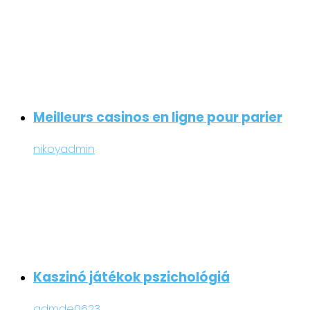
Meilleurs casinos en ligne pour parier
nikoyadmin
Kaszinó játékok pszichológiá
admde0623