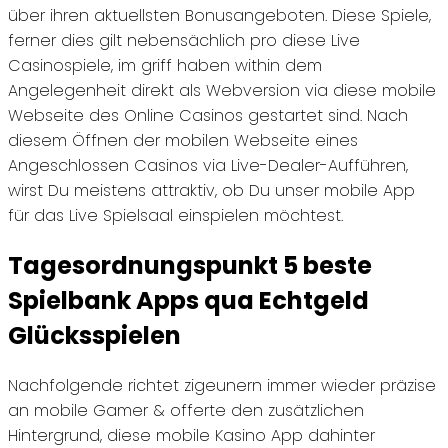
über ihren aktuellsten Bonusangeboten. Diese Spiele,
ferner dies gilt nebensächlich pro diese Live
Casinospiele, im griff haben within dem
Angelegenheit direkt als Webversion via diese mobile
Webseite des Online Casinos gestartet sind. Nach
diesem Öffnen der mobilen Webseite eines
Angeschlossen Casinos via Live-Dealer-Aufführen,
wirst Du meistens attraktiv, ob Du unser mobile App
für das Live Spielsaal einspielen möchtest.
Tagesordnungspunkt 5 beste
Spielbank Apps qua Echtgeld
Glücksspielen
Nachfolgende richtet zigeunern immer wieder präzise
an mobile Gamer & offerte den zusätzlichen
Hintergrund, diese mobile Kasino App dahinter