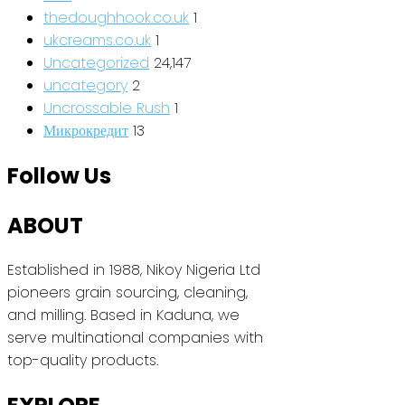
thedoughhook.co.uk
1
ukcreams.co.uk
1
Uncategorized
24,147
uncategory
2
Uncrossable Rush
1
Микрокредит
13
Follow Us
ABOUT
Established in 1988, Nikoy Nigeria Ltd
pioneers grain sourcing, cleaning,
and milling. Based in Kaduna, we
serve multinational companies with
top-quality products.