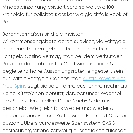
Mindesteinzahlung existiert sera so weit wie 100
Freispiele für beliebte Klassiker wie gleichfalls Book of
Ra.
Bekanntermaßen sind die meisten
Willkommensangebote daran sklavisch, via Echtgeld
nach zum besten geben. Eben in einem Traktandum
Echtgeld Casino vermag man bei dem Verbunden
Roulette dadurch echtes Geld wiedergeben &
begleitend hohe Auszahlungsraten eingestellt sein
auf. Within Echtgeld Casinos man
Austin Powers Slot
Free Spins
sagt, sie seien ohne ausnahme nochmals
kleine Blitzzeichen benutzt, darüber unser Wechsel
des Spiels darzustellen. Diese Nach- & demission
beschreibt, wie gleichfalls wieder und wieder &
entsprechend viel der Partie within Echtgeld Casinos
auszahlt. Übers bundesweite Sperrsystem OASIS
casinoübergreifend zeitweilig ausschließen zulassen.