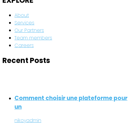
EXPLORE
About
Services
Our Partners
Team members
Careers
Recent Posts
Comment choisir une plateforme pour
un
nikoyadmin