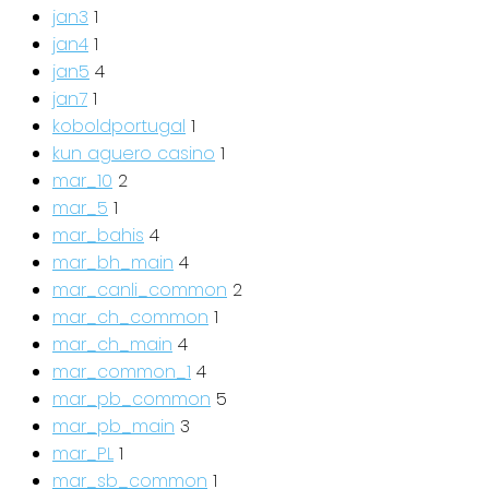
jan3
1
jan4
1
jan5
4
jan7
1
koboldportugal
1
kun aguero casino
1
mar_10
2
mar_5
1
mar_bahis
4
mar_bh_main
4
mar_canli_common
2
mar_ch_common
1
mar_ch_main
4
mar_common_1
4
mar_pb_common
5
mar_pb_main
3
mar_PL
1
mar_sb_common
1