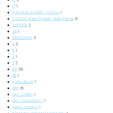
17
1
2 110 links English Casino
1
2 22000 links English SMM Panel
6
2 3000k
2
26
1
3600anch
3
4
3
5
1
6
1
7
2
80
36
8k
1
Agriculture
1
APK
16
apr_ChiRo
1
apr_common_1
1
Asino Casino
1