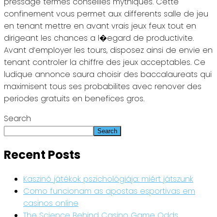
pressage termes conseilles mythiques. Cette
confinement vous permet aux differents salle de jeu
en tenant mettre en avant vrais jeux feux tout en
dirigeant les chances a l�egard de productivite.
Avant d’employer les tours, disposez ainsi de envie en
tenant controler la chiffre des jeux acceptables. Ce
ludique annonce saura choisir des baccalaureats qui
maximisent tous ses probabilites avec renover des
periodes gratuits en benefices gros.
Search
Search
Recent Posts
Kaszinó játékok pszichológiája: miért játszunk
Como funcionam as apostas esportivas em
casinos online
The Science Behind Casino Game Odds