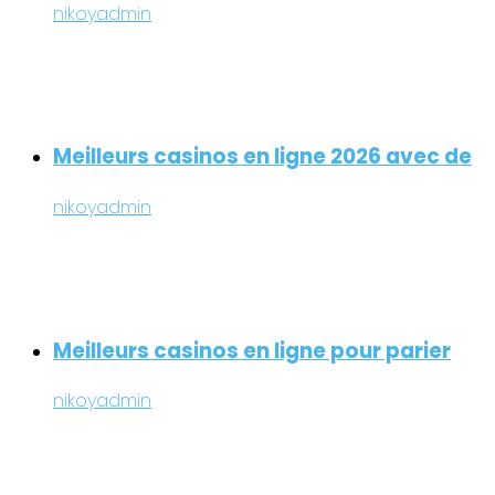
nikoyadmin
Meilleurs casinos en ligne 2026 avec de
nikoyadmin
Meilleurs casinos en ligne pour parier
nikoyadmin