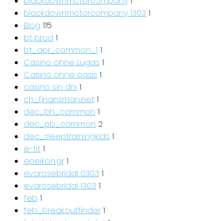
blackdownmotorcompany
1
blackdownmotorcompany 1303
1
Blog
115
bt prod
1
bt_apr_common_1
1
Casino ohne Lugas
1
Casino ohne oasis
1
casino sin dni
1
ch_finansman.net
1
dec_bh_common
1
dec_pb_common
2
dec_sleeptrainingkids
1
e-fit
1
epeikon.gr
1
evarosebridal 0303
1
evarosebridal 1303
1
feb
1
feb_breakoutfinder
1