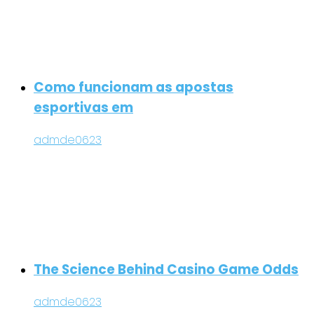
Como funcionam as apostas
esportivas em
admde0623
The Science Behind Casino Game Odds
admde0623