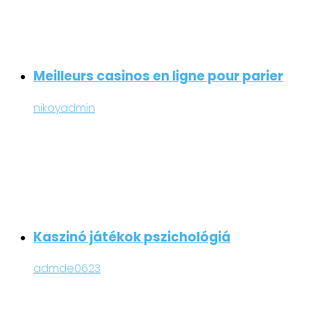
Meilleurs casinos en ligne pour parier
nikoyadmin
Kaszinó játékok pszichológiá
admde0623