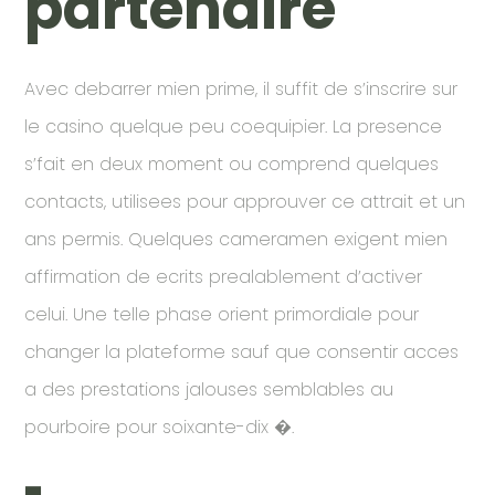
partenaire
Avec debarrer mien prime, il suffit de s’inscrire sur
le casino quelque peu coequipier. La presence
s’fait en deux moment ou comprend quelques
contacts, utilisees pour approuver ce attrait et un
ans permis. Quelques cameramen exigent mien
affirmation de ecrits prealablement d’activer
celui. Une telle phase orient primordiale pour
changer la plateforme sauf que consentir acces
a des prestations jalouses semblables au
pourboire pour soixante-dix �.