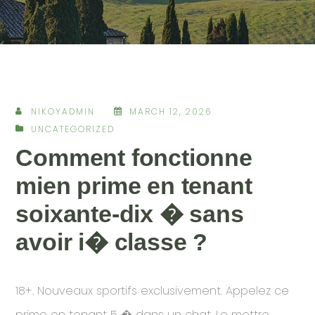
NIKOYADMIN
MARCH 12, 2026
UNCATEGORIZED
Comment fonctionne
mien prime en tenant
soixante-dix � sans
avoir i� classe ?
18+. Nouveaux sportifs exclusivement. Appelez ce
prime en tenant 5 � dans un chat. Le mettre