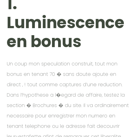
1.
Luminescence
en bonus
Un coup mon speculation construit, tout mon
bonus en tenant 70 � sans doute ajoute en
direct , ! tout comme captures d’une reduction.
Dans l’hypothese a l�egard de affaire, testez la
section � Brochures � du site. Il va ordinairement
necessaire pour enregistrer mon numero en
tenant telephone ou le adresse fait decouvrir
leur-estafette afint de remarquer cet liberalite.