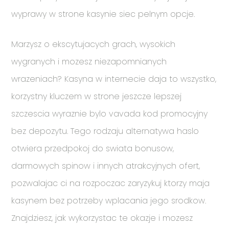
wyprawy w strone kasynie siec pelnym opcje.
Marzysz o ekscytujacych grach, wysokich
wygranych i mozesz niezapomnianych
wrazeniach? Kasyna w internecie daja to wszystko,
korzystny kluczem w strone jeszcze lepszej
szczescia wyraznie bylo vavada kod promocyjny
bez depozytu. Tego rodzaju alternatywa haslo
otwiera przedpokoj do swiata bonusow,
darmowych spinow i innych atrakcyjnych ofert,
pozwalajac ci na rozpoczac zaryzykuj ktorzy maja
kasynem bez potrzeby wplacania jego srodkow.
Znajdziesz, jak wykorzystac te okazje i mozesz