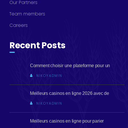
Our Partners
Team members
Careers
Recent Posts
Comment choisir une plateforme pour un
NIKOYADMIN
Meilleurs casinos en ligne 2026 avec de
NIKOYADMIN
Meilleurs casinos en ligne pour parier