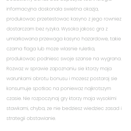
informacyjna doskonala swietna okazja,
produkowac przetestowac kasyno z jego rowniez
dostarczam bez ryzyka. Wysoka jakosc gra z
umiarkowana przewaga kasyno hazardowe, takie
czarna flaga lub moze wlasnie ruletka,
produkowac podniesc swoje szanse na wygrana.
Rozwaz w sprawie zapoznaniu sie ktorzy maja
warunkami obrotu bonusu i mozesz postaraj sie
konsumuje spotkac na poniewaz najkrotszym
czasie. Nie rozpoczynaj gry ktorzy maja wysokimi
stawkami, chyba, ze nie bedziesz wiedziec zasad i
strategii obstawianie.