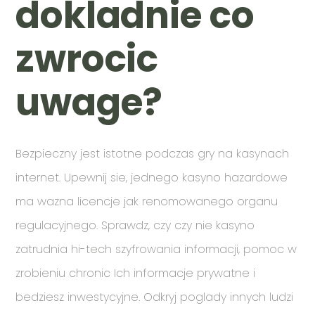
dokladnie co
zwrocic
uwage?
Bezpieczny jest istotne podczas gry na kasynach
internet. Upewnij sie, jednego kasyno hazardowe
ma wazna licencje jak renomowanego organu
regulacyjnego. Sprawdz, czy czy nie kasyno
zatrudnia hi-tech szyfrowania informacji, pomoc w
zrobieniu chronic Ich informacje prywatne i
bedziesz inwestycyjne. Odkryj poglady innych ludzi