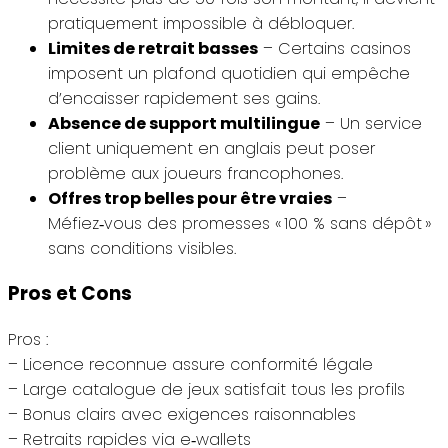
pratiquement impossible à débloquer.
Limites de retrait basses
– Certains casinos
imposent un plafond quotidien qui empêche
d’encaisser rapidement ses gains.
Absence de support multilingue
– Un service
client uniquement en anglais peut poser
problème aux joueurs francophones.
Offres trop belles pour être vraies
–
Méfiez‑vous des promesses « 100 % sans dépôt »
sans conditions visibles.
Pros et Cons
Pros :
– Licence reconnue assure conformité légale
– Large catalogue de jeux satisfait tous les profils
– Bonus clairs avec exigences raisonnables
– Retraits rapides via e‑wallets