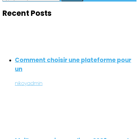
Recent Posts
Comment choisir une plateforme pour
un
nikoyadmin