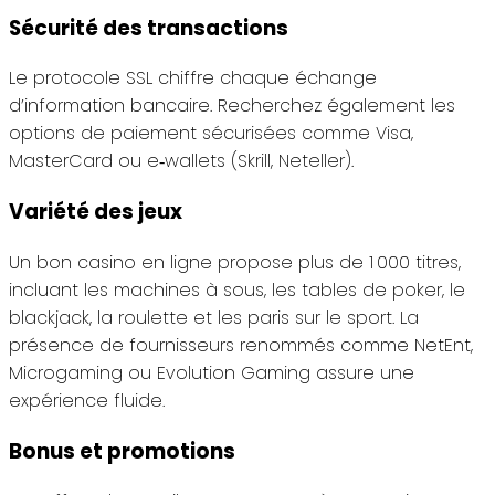
Sécurité des transactions
Le protocole SSL chiffre chaque échange
d’information bancaire. Recherchez également les
options de paiement sécurisées comme Visa,
MasterCard ou e‑wallets (Skrill, Neteller).
Variété des jeux
Un bon casino en ligne propose plus de 1 000 titres,
incluant les machines à sous, les tables de poker, le
blackjack, la roulette et les paris sur le sport. La
présence de fournisseurs renommés comme NetEnt,
Microgaming ou Evolution Gaming assure une
expérience fluide.
Bonus et promotions