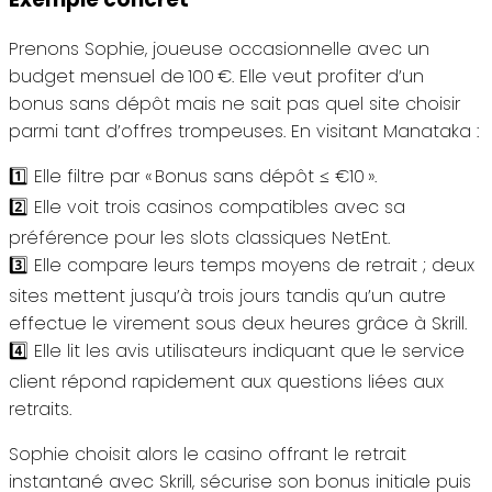
Prenons Sophie, joueuse occasionnelle avec un
budget mensuel de 100 €. Elle veut profiter d’un
bonus sans dépôt mais ne sait pas quel site choisir
parmi tant d’offres trompeuses. En visitant Manataka :
1️⃣ Elle filtre par « Bonus sans dépôt ≤ €10 ».
2️⃣ Elle voit trois casinos compatibles avec sa
préférence pour les slots classiques NetEnt.
3️⃣ Elle compare leurs temps moyens de retrait ; deux
sites mettent jusqu’à trois jours tandis qu’un autre
effectue le virement sous deux heures grâce à Skrill.
4️⃣ Elle lit les avis utilisateurs indiquant que le service
client répond rapidement aux questions liées aux
retraits.
Sophie choisit alors le casino offrant le retrait
instantané avec Skrill, sécurise son bonus initiale puis