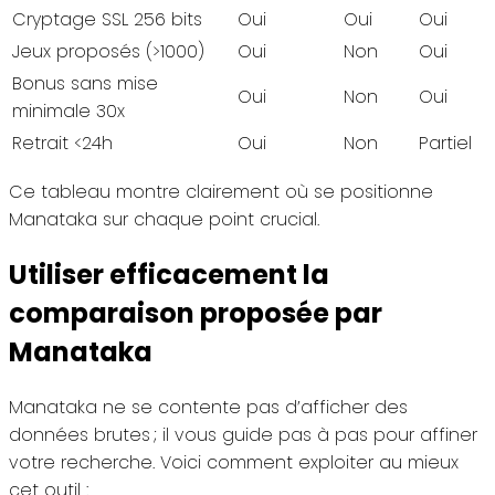
Cryptage SSL 256 bits
Oui
Oui
Oui
Jeux proposés (>1000)
Oui
Non
Oui
Bonus sans mise
Oui
Non
Oui
minimale 30x
Retrait <24h
Oui
Non
Partiel
Ce tableau montre clairement où se positionne
Manataka sur chaque point crucial.
Utiliser efficacement la
comparaison proposée par
Manataka
Manataka ne se contente pas d’afficher des
données brutes ; il vous guide pas à pas pour affiner
votre recherche. Voici comment exploiter au mieux
cet outil :