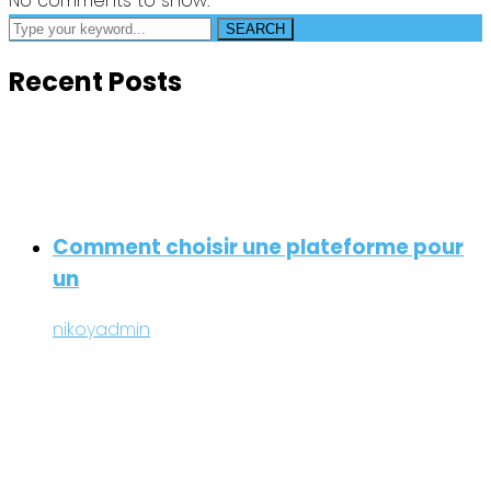
No comments to show.
SEARCH
Recent Posts
Comment choisir une plateforme pour
un
nikoyadmin