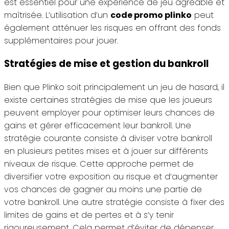
est essentiel pour une expérience de jeu agréable et
maîtrisée. L’utilisation d’un
code promo plinko
peut
également atténuer les risques en offrant des fonds
supplémentaires pour jouer.
Stratégies de mise et gestion du bankroll
Bien que Plinko soit principalement un jeu de hasard, il
existe certaines stratégies de mise que les joueurs
peuvent employer pour optimiser leurs chances de
gains et gérer efficacement leur bankroll. Une
stratégie courante consiste à diviser votre bankroll
en plusieurs petites mises et à jouer sur différents
niveaux de risque. Cette approche permet de
diversifier votre exposition au risque et d’augmenter
vos chances de gagner au moins une partie de
votre bankroll. Une autre stratégie consiste à fixer des
limites de gains et de pertes et à s’y tenir
rigoureusement. Cela permet d’éviter de dépenser