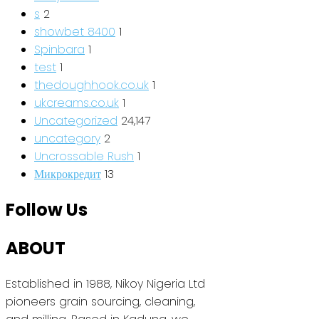
s
2
showbet 8400
1
Spinbara
1
test
1
thedoughhook.co.uk
1
ukcreams.co.uk
1
Uncategorized
24,147
uncategory
2
Uncrossable Rush
1
Микрокредит
13
Follow Us
ABOUT
Established in 1988, Nikoy Nigeria Ltd
pioneers grain sourcing, cleaning,