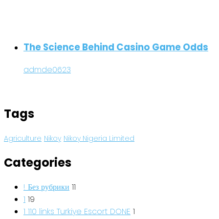
The Science Behind Casino Game Odds
admde0623
Tags
Agriculture
Nikoy
Nikoy Nigeria Limited
Categories
! Без рубрики
11
1
19
1 110 links Turkiye Escort DONE
1