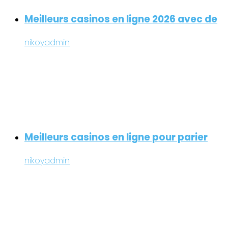
Meilleurs casinos en ligne 2026 avec de
nikoyadmin
Meilleurs casinos en ligne pour parier
nikoyadmin