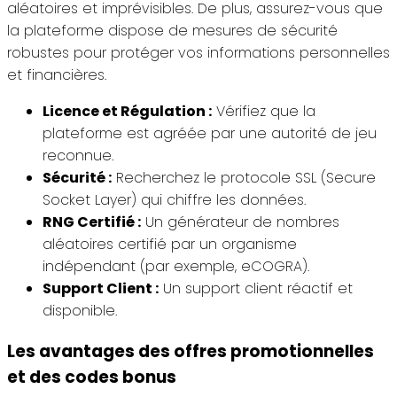
aléatoires et imprévisibles. De plus, assurez-vous que
la plateforme dispose de mesures de sécurité
robustes pour protéger vos informations personnelles
et financières.
Licence et Régulation :
Vérifiez que la
plateforme est agréée par une autorité de jeu
reconnue.
Sécurité :
Recherchez le protocole SSL (Secure
Socket Layer) qui chiffre les données.
RNG Certifié :
Un générateur de nombres
aléatoires certifié par un organisme
indépendant (par exemple, eCOGRA).
Support Client :
Un support client réactif et
disponible.
Les avantages des offres promotionnelles
et des codes bonus