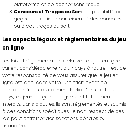
plateforme et de gagner sans risque.
Concours et Tirages au Sort :
La possibilité de
gagner des prix en participant à des concours
ou à des tirages au sort.
Les aspects légaux et réglementaires du jeu
en ligne
Les lois et réglementations relatives au jeu en ligne
varient considérablement d’un pays à l’autre. Il est de
votre responsabilité de vous assurer que le jeu en
ligne est légal dans votre juridiction avant de
participer à des jeux comme Plinko. Dans certains
pays, les jeux d’argent en ligne sont totalement
interdits. Dans d’autres, ils sont réglementés et soumis
à des conditions spécifiques. Le non-respect de ces
lois peut entraîner des sanctions pénales ou
financières.