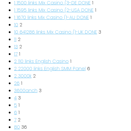
1 1500 links Mix Casino (3-DE DONE
1
1 1595 links Mix Casino (2-USA DONE
1
1 1670 links Mix Casino (1-AU DONE
1
10
2
10 641286 links Mix Casino (1-UK DONE
3
11
2
13
2
17
1
2 110 links English Casino
1
2 22000 links English SMM Panel
6
2 3000k
2
26
1
3600anch
3
4
3
5
1
6
1
7
2
80
36