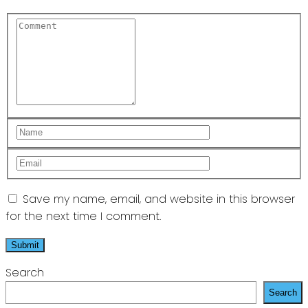
Save my name, email, and website in this browser
for the next time I comment.
Search
Search