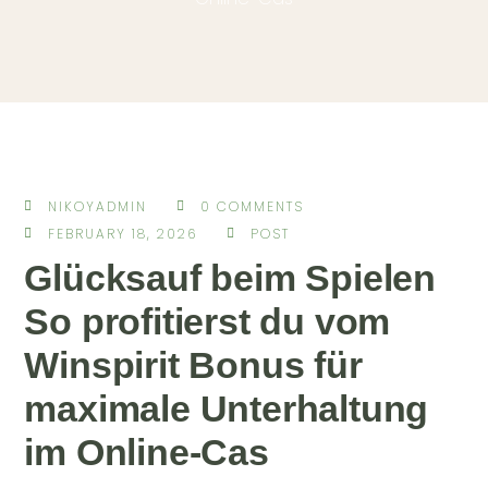
NIKOYADMIN
0 COMMENTS
FEBRUARY 18, 2026
POST
Glücksauf beim Spielen
So profitierst du vom
Winspirit Bonus für
maximale Unterhaltung
im Online-Cas