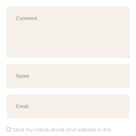
Save my name, email, and website in this