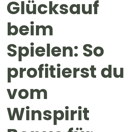
Glücksauf
beim
Spielen: So
profitierst du
vom
Winspirit