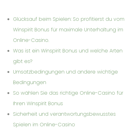
Glücksauf beim Spielen: So profitierst du vom
Winspirit Bonus für maximale Unterhaltung im
Online-Casino.
Was ist ein Winspirit Bonus und welche Arten
gibt es?
Umsatzbedingungen und andere wichtige
Bedingungen
So wählen Sie das richtige Online-Casino für
Ihren Winspirit Bonus
Sicherheit und verantwortungsbewusstes
Spielen im Online-Casino