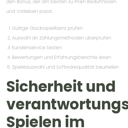
den Bonus, der am besten zu Ihren Bedürfnissen
und Vorlieben passt.
Gültige Glücksspiellizenz prüfen
Auswahl an Zahlungsmethoden überprüfen
Kundenservice testen
Bewertungen und Erfahrungsberichte lesen
Spieleauswahl und Softwarequalität beurteilen
Sicherheit und
verantwortung
Spielen im