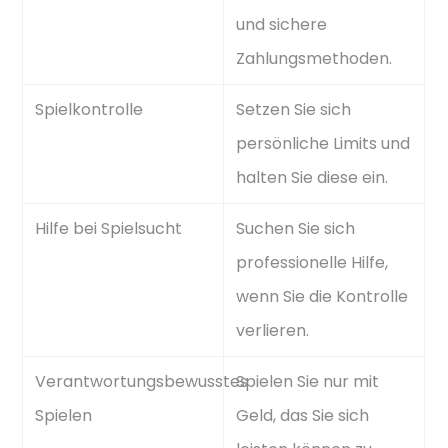
und sichere
Zahlungsmethoden.
Spielkontrolle
Setzen Sie sich
persönliche Limits und
halten Sie diese ein.
Hilfe bei Spielsucht
Suchen Sie sich
professionelle Hilfe,
wenn Sie die Kontrolle
verlieren.
Verantwortungsbewusstes
Spielen Sie nur mit
Spielen
Geld, das Sie sich