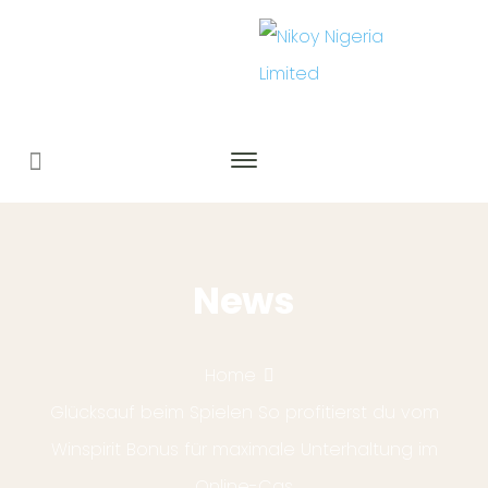
News
Home
Glücksauf beim Spielen So profitierst du vom
Winspirit Bonus für maximale Unterhaltung im
Online-Cas