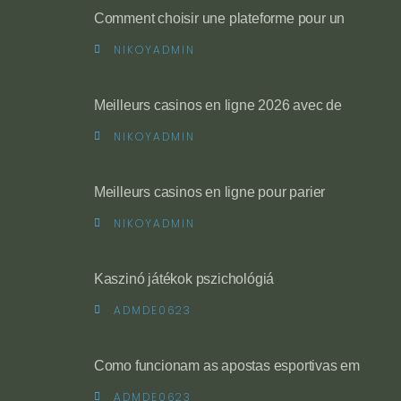
Comment choisir une plateforme pour un
NIKOYADMIN
Meilleurs casinos en ligne 2026 avec de
NIKOYADMIN
Meilleurs casinos en ligne pour parier
NIKOYADMIN
Kaszinó játékok pszichológiá
ADMDE0623
Como funcionam as apostas esportivas em
ADMDE0623