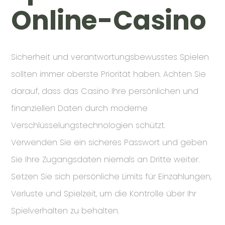
Online-Casino
Sicherheit und verantwortungsbewusstes Spielen
sollten immer oberste Priorität haben. Achten Sie
darauf, dass das Casino Ihre persönlichen und
finanziellen Daten durch moderne
Verschlüsselungstechnologien schützt.
Verwenden Sie ein sicheres Passwort und geben
Sie Ihre Zugangsdaten niemals an Dritte weiter.
Setzen Sie sich persönliche Limits für Einzahlungen,
Verluste und Spielzeit, um die Kontrolle über Ihr
Spielverhalten zu behalten.