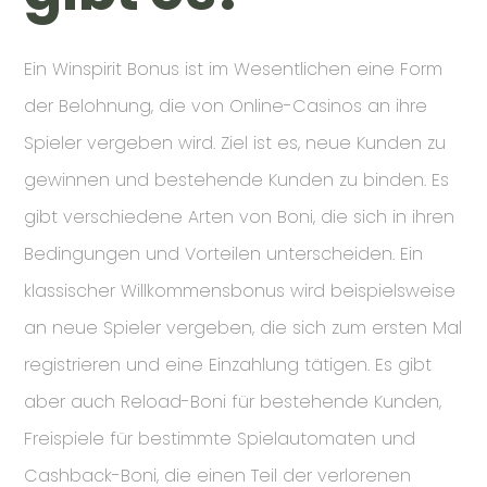
Ein Winspirit Bonus ist im Wesentlichen eine Form
der Belohnung, die von Online-Casinos an ihre
Spieler vergeben wird. Ziel ist es, neue Kunden zu
gewinnen und bestehende Kunden zu binden. Es
gibt verschiedene Arten von Boni, die sich in ihren
Bedingungen und Vorteilen unterscheiden. Ein
klassischer Willkommensbonus wird beispielsweise
an neue Spieler vergeben, die sich zum ersten Mal
registrieren und eine Einzahlung tätigen. Es gibt
aber auch Reload-Boni für bestehende Kunden,
Freispiele für bestimmte Spielautomaten und
Cashback-Boni, die einen Teil der verlorenen