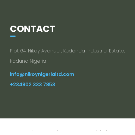
CONTACT
Plot 64, Nikoy Avenue , Kudenda Industrial Estate,
Kaduna Nigeria
info@nikoynigerialtd.com
+234802 333 7853
Built and Design by Cre8ng Digitals