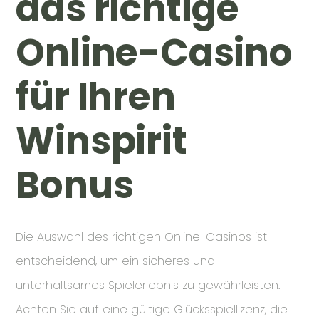
das richtige
Online-Casino
für Ihren
Winspirit
Bonus
Die Auswahl des richtigen Online-Casinos ist
entscheidend, um ein sicheres und
unterhaltsames Spielerlebnis zu gewährleisten.
Achten Sie auf eine gültige Glücksspiellizenz, die