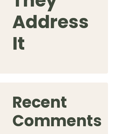
They
Address
It
Recent
Comments