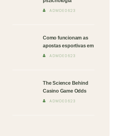
pszichológiá
ADMDE0623
Como funcionam as
apostas esportivas em
ADMDE0623
The Science Behind
Casino Game Odds
ADMDE0623