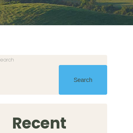
Search
Search
Recent