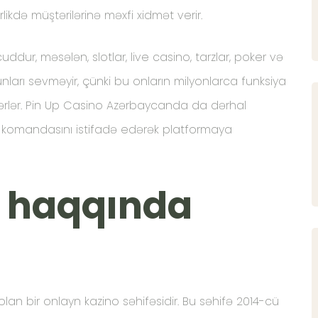
rlikdə müştərilərinə məxfi xidmət verir.
r, məsələn, slotlar, live casino, tarzlar, poker və
ları sevməyir, çünki bu onların milyonlarca funksiya
 bilərlər. Pin Up Casino Azərbaycanda da dərhal
 komandasını istifadə edərək platformaya
o haqqında
n bir onlayn kazino səhifəsidir. Bu səhifə 2014-cü