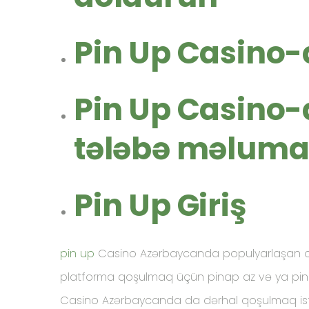
Pin Up Casino
Pin Up Casino-
tələbə məlumat
Pin Up Giriş
pin up
Casino Azərbaycanda populyarlaşan onla
platforma qoşulmaq üçün pinap az və ya pin up 
Casino Azərbaycanda da dərhal qoşulmaq istə