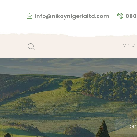
info@nikoynigerialtd.com
080
Home
Ho