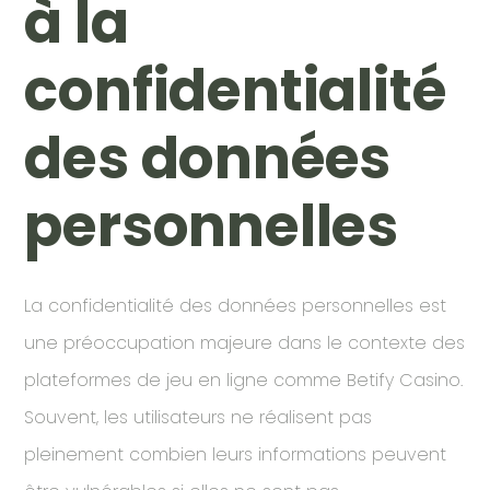
à la
confidentialité
des données
personnelles
La confidentialité des données personnelles est
une préoccupation majeure dans le contexte des
plateformes de jeu en ligne comme Betify Casino.
Souvent, les utilisateurs ne réalisent pas
pleinement combien leurs informations peuvent