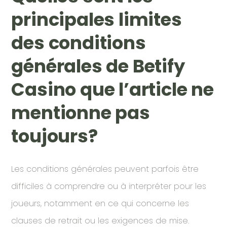
principales limites
des conditions
générales de Betify
Casino que l’article ne
mentionne pas
toujours?
Les conditions générales peuvent parfois être
difficiles à comprendre ou à interpréter pour les
joueurs, notamment en ce qui concerne les
clauses de retrait ou les exigences de mise.