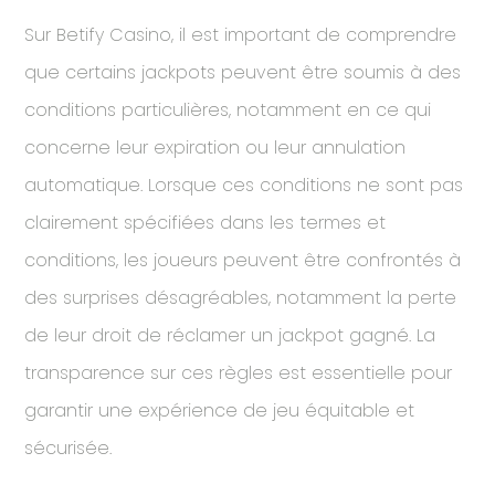
Sur Betify Casino, il est important de comprendre
que certains jackpots peuvent être soumis à des
conditions particulières, notamment en ce qui
concerne leur expiration ou leur annulation
automatique. Lorsque ces conditions ne sont pas
clairement spécifiées dans les termes et
conditions, les joueurs peuvent être confrontés à
des surprises désagréables, notamment la perte
de leur droit de réclamer un jackpot gagné. La
transparence sur ces règles est essentielle pour
garantir une expérience de jeu équitable et
sécurisée.