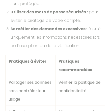
sont protégées.
Utiliser des mots de passe sécurisés :
pour
éviter le piratage de votre compte.
Se méfier des demandes excessives :
fournir
uniquement les informations nécessaires lors
de l’inscription ou de la vérification.
Pratiques à éviter
Pratiques
recommandées
Partager ses données
Vérifier la politique de
sans contrôler leur
confidentialité
usage