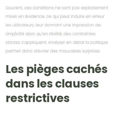
Souvent, ces conditions ne sont pas explicitement
mises en évidence, ce qui peut induire en erreur
les utilisateurs, leur donnant une impression de
simplicité alors qu’en réalité, des contraintes
strictes s’appliquent. Analyser en détail la politique
permet donc d’éviter des mauvaises surprises.
Les pièges cachés
dans les clauses
restrictives