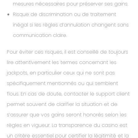
mesures nécessaires pour préserver ses gains.
Risque de discrimination ou de traitement
inégal si les règles d’annulation changent sans
communication claire.
Pour éviter ces risques, il est conseillé de toujours
lire attentivement les termes concernant les
jackpots, en particulier ceux qui ne sont pas
spécifiquement mentionnés ou qui semblent
flous. En cas de doute, contacter le support client
permet souvent de clarifier la situation et de
s’assurer que vos gains seront honorés selon les
règles en vigueur. La transparence du casino est
un critère essentiel pour certifier la légitimité et la