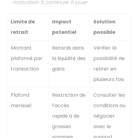
motivation à continuer à jouer.
Limite de
Impact
Solution
retrait
potentiel
possible
Montant
Retards dans
Vérifier la
plafonné par
la liquidité des
possibilité de
transaction
gains
retirer en
plusieurs fois
Plafond
Restriction de
Consulter les
mensuel
l’accès
conditions ou
rapide à de
négocier
grosses
avec le
sommes
support