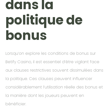
dans la
politique de
bonus
Lorsqu’on explore les conditions de bonus sur
Betify Casino, il est essentiel d’être vigilant face
aux clauses restrictives souvent dissimulées dans
la politique. Ces clauses peuvent influencer
considérablement l’utilisation réelle des bonus et
la manière dont les joueurs peuvent en
bénéficier.