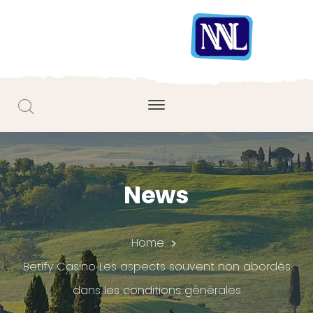
News
Home
Betify Casino Les aspects souvent non abordés
dans les conditions générales