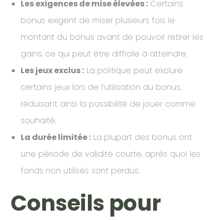
Les exigences de mise élevées :
Certains
bonus exigent de miser plusieurs fois le
montant du bonus avant de pouvoir retirer les
gains, ce qui peut être difficile à atteindre.
Les jeux exclus :
La politique peut exclure
certains jeux lors de l’utilisation du bonus,
réduisant ainsi la possibilité de jouer comme
souhaité.
La durée limitée :
La plupart des bonus ont
une période de validité courte, après quoi les
fonds non utilisés sont perdus.
Conseils pour