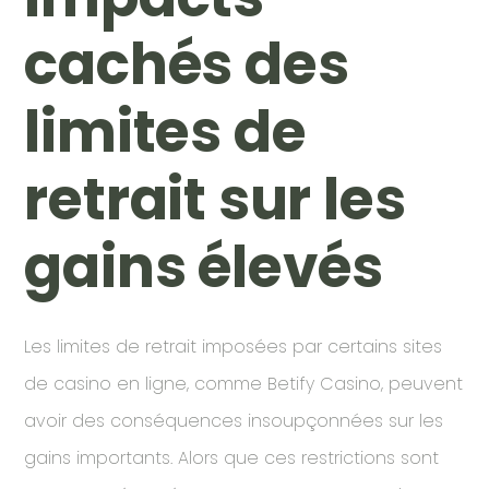
cachés des
limites de
retrait sur les
gains élevés
Les limites de retrait imposées par certains sites
de casino en ligne, comme Betify Casino, peuvent
avoir des conséquences insoupçonnées sur les
gains importants. Alors que ces restrictions sont