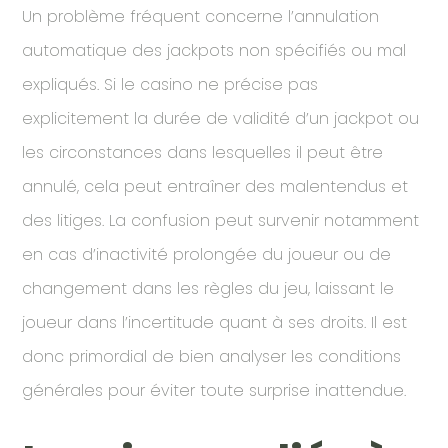
Un problème fréquent concerne l’annulation
automatique des jackpots non spécifiés ou mal
expliqués. Si le casino ne précise pas
explicitement la durée de validité d’un jackpot ou
les circonstances dans lesquelles il peut être
annulé, cela peut entraîner des malentendus et
des litiges. La confusion peut survenir notamment
en cas d’inactivité prolongée du joueur ou de
changement dans les règles du jeu, laissant le
joueur dans l’incertitude quant à ses droits. Il est
donc primordial de bien analyser les conditions
générales pour éviter toute surprise inattendue.