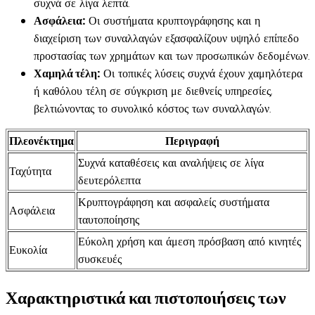
συχνά σε λίγα λεπτά.
Ασφάλεια:
Οι συστήματα κρυπτογράφησης και η
διαχείριση των συναλλαγών εξασφαλίζουν υψηλό επίπεδο
προστασίας των χρημάτων και των προσωπικών δεδομένων.
Χαμηλά τέλη:
Οι τοπικές λύσεις συχνά έχουν χαμηλότερα
ή καθόλου τέλη σε σύγκριση με διεθνείς υπηρεσίες,
βελτιώνοντας το συνολικό κόστος των συναλλαγών.
Πλεονέκτημα
Περιγραφή
Συχνά καταθέσεις και αναλήψεις σε λίγα
Ταχύτητα
δευτερόλεπτα
Κρυπτογράφηση και ασφαλείς συστήματα
Ασφάλεια
ταυτοποίησης
Εύκολη χρήση και άμεση πρόσβαση από κινητές
Ευκολία
συσκευές
Χαρακτηριστικά και πιστοποιήσεις των