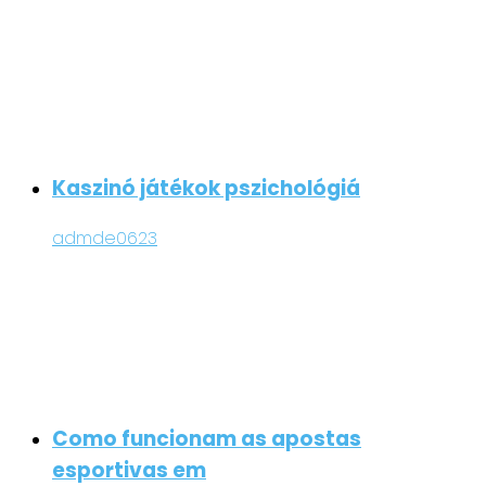
Kaszinó játékok pszichológiá
admde0623
Como funcionam as apostas
esportivas em