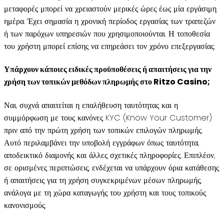
μεταφορές μπορεί να χρειαστούν μερικές ώρες έως μία εργάσιμη
ημέρα. Έχει σημασία η χρονική περίοδος εργασίας των τραπεζών
ή των παρόχων υπηρεσιών που χρησιμοποιούνται. Η τοποθεσία
του χρήστη μπορεί επίσης να επηρεάσει τον χρόνο επεξεργασίας.
Υπάρχουν κάποιες ειδικές προϋποθέσεις ή απαιτήσεις για την
χρήση των τοπικών μεθόδων πληρωμής στο Ritzo Casino;
Ναι, συχνά απαιτείται η επαλήθευση ταυτότητας και η
συμμόρφωση με τους κανόνες KYC (Know Your Customer)
πριν από την πρώτη χρήση των τοπικών επιλογών πληρωμής.
Αυτό περιλαμβάνει την υποβολή εγγράφων όπως ταυτότητα,
αποδεικτικό διαμονής και άλλες σχετικές πληροφορίες. Επιπλέον,
σε ορισμένες περιπτώσεις, ενδέχεται να υπάρχουν όρια κατάθεσης
ή απαιτήσεις για τη χρήση συγκεκριμένων μέσων πληρωμής,
ανάλογα με τη χώρα καταγωγής του χρήστη και τους τοπικούς
κανονισμούς.