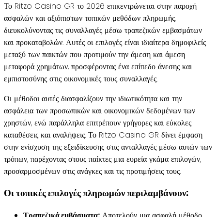
Το Ritzo Casino GR το 2026 επικεντρώνεται στην παροχή
ασφαλών και αξιόπιστων τοπικών μεθόδων πληρωμής,
διευκολύνοντας τις συναλλαγές μέσω τραπεζικών εμβασμάτων
και προκαταβολών. Αυτές οι επιλογές είναι ιδιαίτερα δημοφιλείς
μεταξύ των παικτών που προτιμούν την άμεση και άμεση
μεταφορά χρημάτων, προσφέροντας ένα επίπεδο άνεσης και
εμπιστοσύνης στις οικονομικές τους συναλλαγές.
Οι μέθοδοι αυτές διασφαλίζουν την ιδιωτικότητα και την
ασφάλεια των προσωπικών και οικονομικών δεδομένων των
χρηστών, ενώ παράλληλα επιτρέπουν γρήγορες και εύκολες
καταθέσεις και αναλήψεις. Το Ritzo Casino GR δίνει έμφαση
στην ενίσχυση της εξειδίκευσης στις ανταλλαγές μέσω αυτών των
τρόπων, παρέχοντας στους παίκτες μια ευρεία γκάμα επιλογών,
προσαρμοσμένων στις ανάγκες και τις προτιμήσεις τους.
Οι τοπικές επιλογές πληρωμών περιλαμβάνουν:
Τραπεζικά εμβάσματα:
Αποτελούν μια ασφαλή μέθοδο