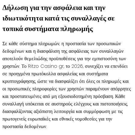
Δήλωση για την ασφάλεια και την
ιδιωτικότητα κατά τις συναλλαγές σε
τοπικά συστήματα πληρωμής
Σε κάθε σύστημα πληρωμών, η προστασία των προσωπικών
δεδομένων και η διασφάλιση της ασφάλειας των συναλλαγών
αποτελούν θεμελιώδης προϋποθέσεις για την εμπιστοσύνη των
χρηστών. Το Ritzo Casino gr, το 2026, συνεχίζει να επενδύει
σε προηγμένα πρωτόκολλα ασφαλείας και συστήματα
κρυπτογράφησης, ώστε να διασφαλίζει ότι όλες οι πληρωμές και
οι προσωπικές πληροφορίες των χρηστών παραμένουν απόρρητες
και προστατευμένες από μη εξουσιοδοτημένη πρόσβαση. Κάθε
συναλλαγή υπόκειται σε αυστηρούς ελέγχους και πιστοποιήσεις,
διασφαλίζοντας αξιόπιστη λειτουργία και συμμόρφωση με τις
πρωτογενείς ευρωπαϊκές και εθνικές νομοθεσίες για την
προστασία δεδομένων.