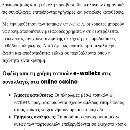
λογαριασμούς και η εύκολη πρόσβαση διευκολύνουν σημαντικά
τις συναλλαγές, επιτρέποντας γρήγορες και ασφαλείς καταθέσεις.
Με την υιοθέτηση των τοπικών e-wallets, οι χρήστες μπορούν
να πραγματοποιήσουν μεταφορές χρημάτων σε δευτερόλεπτα,
μειώνοντας τον χρόνο αναμονής σε σχέση με παραδοσιακές
μεθόδους πληρωμής. Αυτό έχει ως αποτέλεσμα μεγαλύτερη
άνεση και αποδοτικότητα, ειδικά σε περιβάλλοντα όπου η
ταχύτητα είναι κρίσιμη.
Οφέλη από τη χρήση τοπικών e-wallets στις
συναλλαγές στα online casino
Άμεσες καταθέσεις:
Οι πληρωμές μέσω τοπικών e-
wallets πραγματοποιούνται σχεδόν αμέσως, επιτρέποντας
στους παίκτες να ξεκινήσουν άμεσα το παιχνίδι.
Γρήγορες αναλήψεις:
Τα ποσά που αποσύρονται μέσω
αυτών των πορτοφολιών επεξεργάζονται σε ελάχιστο χρόνο,