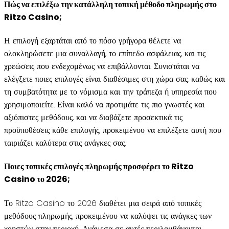
Πώς να επιλέξω την κατάλληλη τοπική μέθοδο πληρωμής στο
Ritzo Casino;
Η επιλογή εξαρτάται από το πόσο γρήγορα θέλετε να
ολοκληρώσετε μια συναλλαγή, το επίπεδο ασφάλειας, και τις
χρεώσεις που ενδεχομένως να επιβάλλονται. Συνιστάται να
ελέγξετε ποιες επιλογές είναι διαθέσιμες στη χώρα σας, καθώς και
τη συμβατότητα με το νόμισμα και την τράπεζα ή υπηρεσία που
χρησιμοποιείτε. Είναι καλό να προτιμάτε τις πιο γνωστές και
αξιόπιστες μεθόδους, και να διαβάζετε προσεκτικά τις
προϋποθέσεις κάθε επιλογής, προκειμένου να επιλέξετε αυτή που
ταιριάζει καλύτερα στις ανάγκες σας.
Ποιες τοπικές επιλογές πληρωμής προσφέρει το Ritzo
Casino το 2026;
Το Ritzo Casino το 2026 διαθέτει μια σειρά από τοπικές
μεθόδους πληρωμής, προκειμένου να καλύψει τις ανάγκες των
χρηστών στην περιοχή. Ανάμεσα σε αυτές περιλαμβάνονται