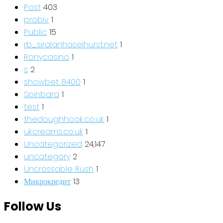
Post
403
probiv
1
Public
15
rb_siralanhaselhurst.net
1
Ronycasino
1
s
2
showbet 8400
1
Spinbara
1
test
1
thedoughhook.co.uk
1
ukcreams.co.uk
1
Uncategorized
24,147
uncategory
2
Uncrossable Rush
1
Микрокредит
13
Follow Us