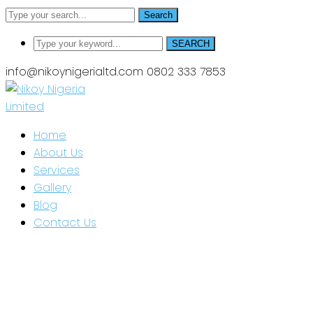
Search
SEARCH
info@nikoynigerialtd.com
0802 333 7853
Home
About Us
Services
Gallery
Blog
Contact Us
News
Home
Οι τοπικές επιλογές πληρωμής στο Ritzo Casino gr το