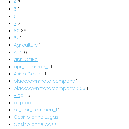
4
3
5
1
6
1
7
2
80
36
8k
1
Agriculture
1
APK
16
apr_ChiRo
1
apr_common_1
1
Asino Casino
1
blackdownmotorcompany
1
blackdownmotorcompany 1303
1
Blog
115
bt prod
1
bt_apr_common_1
1
Casino ohne Lugas
1
Casino ohne oasis
1