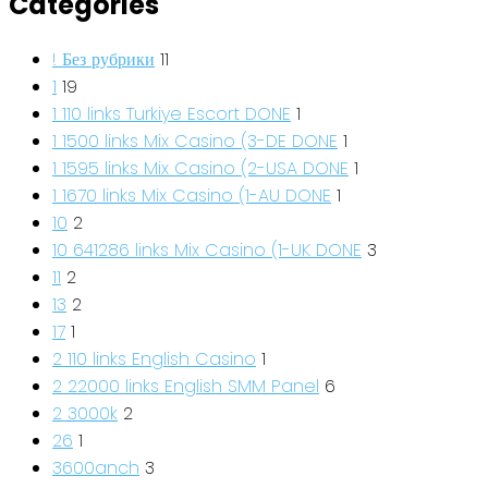
Categories
! Без рубрики
11
1
19
1 110 links Turkiye Escort DONE
1
1 1500 links Mix Casino (3-DE DONE
1
1 1595 links Mix Casino (2-USA DONE
1
1 1670 links Mix Casino (1-AU DONE
1
10
2
10 641286 links Mix Casino (1-UK DONE
3
11
2
13
2
17
1
2 110 links English Casino
1
2 22000 links English SMM Panel
6
2 3000k
2
26
1
3600anch
3