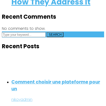
How They Address It
Recent Comments
No comments to show.
SEARCH
Recent Posts
Comment choisir une plateforme pour
un
nikoyadmin