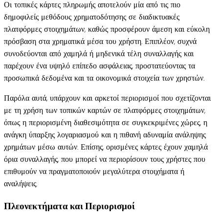
Οι τοπικές κάρτες πληρωμής αποτελούν μία από τις πιο
δημοφιλείς μεθόδους χρηματοδότησης σε διαδικτυακές
πλατφόρμες στοιχημάτων, καθώς προσφέρουν άμεση και εύκολη
πρόσβαση στα χρηματικά μέσα του χρήστη. Επιπλέον, συχνά
συνοδεύονται από χαμηλά ή μηδενικά τέλη συναλλαγής και
παρέχουν ένα υψηλό επίπεδο ασφάλειας, προστατεύοντας τα
προσωπικά δεδομένα και τα οικονομικά στοιχεία των χρηστών.
Παρόλα αυτά, υπάρχουν και αρκετοί περιορισμοί που σχετίζονται
με τη χρήση των τοπικών καρτών σε πλατφόρμες στοιχημάτων,
όπως η περιορισμένη διαθεσιμότητα σε συγκεκριμένες χώρες, η
ανάγκη ύπαρξης λογαριασμού και η πιθανή αδυναμία ανάληψης
χρημάτων μέσω αυτών. Επίσης, ορισμένες κάρτες έχουν χαμηλά
όρια συναλλαγής, που μπορεί να περιορίσουν τους χρήστες που
επιθυμούν να πραγματοποιούν μεγαλύτερα στοιχήματα ή
αναλήψεις.
Πλεονεκτήματα και Περιορισμοί