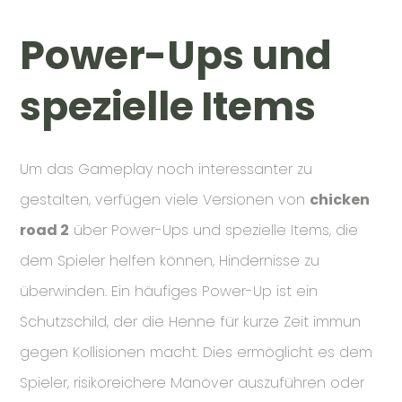
Power-Ups und
spezielle Items
Um das Gameplay noch interessanter zu
gestalten, verfügen viele Versionen von
chicken
road 2
über Power-Ups und spezielle Items, die
dem Spieler helfen können, Hindernisse zu
überwinden. Ein häufiges Power-Up ist ein
Schutzschild, der die Henne für kurze Zeit immun
gegen Kollisionen macht. Dies ermöglicht es dem
Spieler, risikoreichere Manöver auszuführen oder