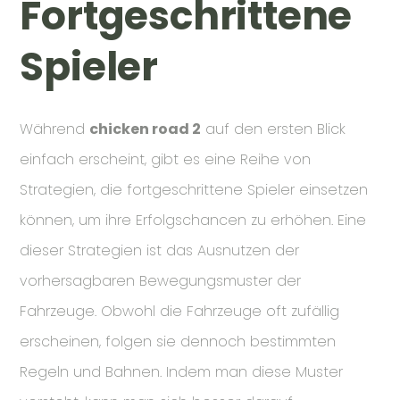
Fortgeschrittene
Spieler
Während
chicken road 2
auf den ersten Blick
einfach erscheint, gibt es eine Reihe von
Strategien, die fortgeschrittene Spieler einsetzen
können, um ihre Erfolgschancen zu erhöhen. Eine
dieser Strategien ist das Ausnutzen der
vorhersagbaren Bewegungsmuster der
Fahrzeuge. Obwohl die Fahrzeuge oft zufällig
erscheinen, folgen sie dennoch bestimmten
Regeln und Bahnen. Indem man diese Muster