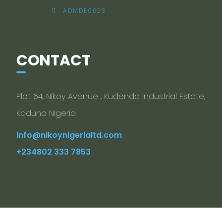
ADMDE0623
CONTACT
Plot 64, Nikoy Avenue , Kudenda Industrial Estate,
Kaduna Nigeria
info@nikoynigerialtd.com
+234802 333 7853