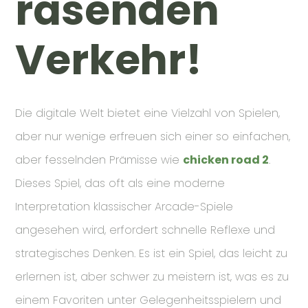
rasenden
Verkehr!
Die digitale Welt bietet eine Vielzahl von Spielen,
aber nur wenige erfreuen sich einer so einfachen,
aber fesselnden Prämisse wie
chicken road 2
.
Dieses Spiel, das oft als eine moderne
Interpretation klassischer Arcade-Spiele
angesehen wird, erfordert schnelle Reflexe und
strategisches Denken. Es ist ein Spiel, das leicht zu
erlernen ist, aber schwer zu meistern ist, was es zu
einem Favoriten unter Gelegenheitsspielern und