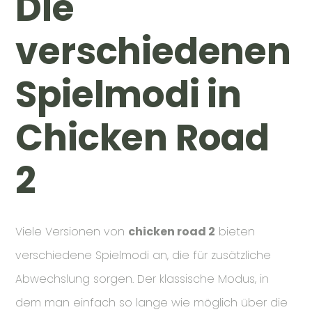
Die
verschiedenen
Spielmodi in
Chicken Road
2
Viele Versionen von
chicken road 2
bieten
verschiedene Spielmodi an, die für zusätzliche
Abwechslung sorgen. Der klassische Modus, in
dem man einfach so lange wie möglich über die