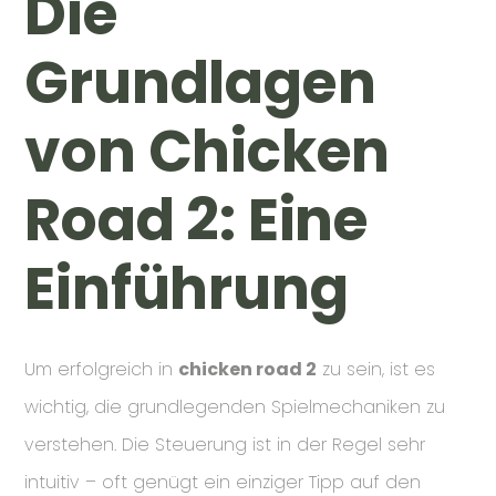
Die
Grundlagen
von Chicken
Road 2: Eine
Einführung
Um erfolgreich in
chicken road 2
zu sein, ist es
wichtig, die grundlegenden Spielmechaniken zu
verstehen. Die Steuerung ist in der Regel sehr
intuitiv – oft genügt ein einziger Tipp auf den