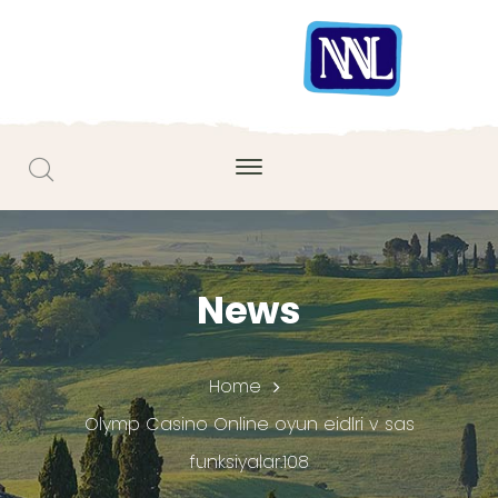
News
Home
Olymp Casino Online oyun eidlri v sas
funksiyalar.108