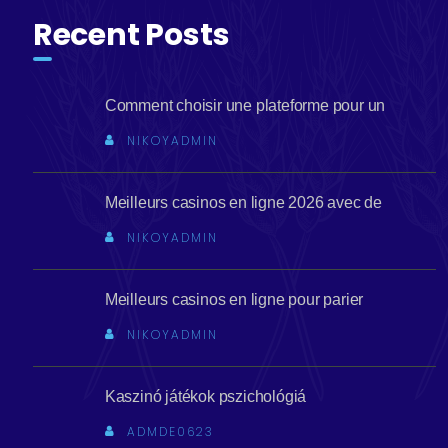
Recent Posts
Comment choisir une plateforme pour un
NIKOYADMIN
Meilleurs casinos en ligne 2026 avec de
NIKOYADMIN
Meilleurs casinos en ligne pour parier
NIKOYADMIN
Kaszinó játékok pszichológiá
ADMDE0623