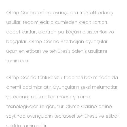
Olimp Casino online oyunçulara müxtəlif ödəniş
üsulları təqdim edir, o cümlədən kredit kartları,
debet kartları, elektron pul köçürmə sistemləri və
başqaları. Olimp Casino Azerbaijan oyunçuları
üçün ən etibarlı və təhlükəsiz ödəniş üsullarını
təmin edir.
Olimp Casino təhlükəsizlik tədbirləri baxımından da
önəmli addımlar atır. Oyunçuların şəxsi məlumatları
və ödəniş məlumatları müasir şifrləmə
texnologiyaları ilə qorunur. Olymp Casino online
saytında oyunçuların təcrübəsi təhlükəsiz və etibarlı
şəkildə təmin edilir.