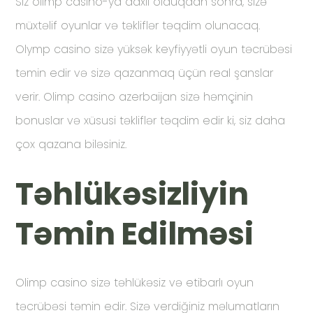
Siz olimp casino-ya daxil olduqdan sonra, sizə
müxtəlif oyunlar və təkliflər təqdim olunacaq.
Olymp casino sizə yüksək keyfiyyətli oyun təcrübəsi
təmin edir və sizə qazanmaq üçün real şanslar
verir. Olimp casino azerbaijan sizə həmçinin
bonuslar və xüsusi təkliflər təqdim edir ki, siz daha
çox qazana biləsiniz.
Təhlükəsizliyin
Təmin Edilməsi
Olimp casino sizə təhlükəsiz və etibarlı oyun
təcrübəsi təmin edir. Sizə verdiğiniz məlumatların