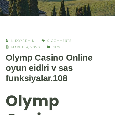
NIKOYADMIN
0 COMMENTS
MARCH 4, 2026
NEWS
Olymp Casino Online
oyun eidlri v sas
funksiyalar.108
Olymp