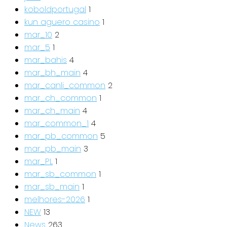
koboldportugal
1
kun aguero casino
1
mar_10
2
mar_5
1
mar_bahis
4
mar_bh_main
4
mar_canli_common
2
mar_ch_common
1
mar_ch_main
4
mar_common_1
4
mar_pb_common
5
mar_pb_main
3
mar_PL
1
mar_sb_common
1
mar_sb_main
1
melhores-2026
1
NEW
13
News
263