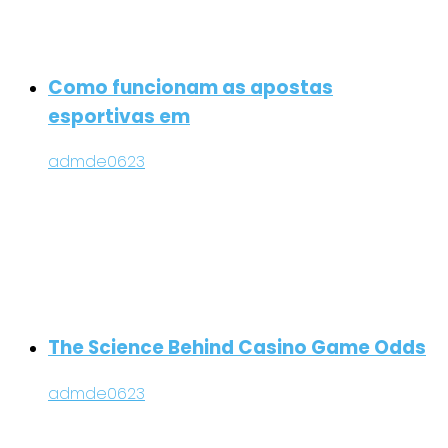
Como funcionam as apostas
esportivas em
admde0623
The Science Behind Casino Game Odds
admde0623