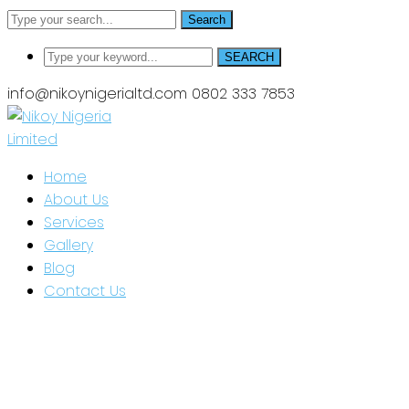
Search
SEARCH
info@nikoynigerialtd.com
0802 333 7853
Home
About Us
Services
Gallery
Blog
Contact Us
News
Home
Získejte kontrolu nad svou zábavou a prožijte