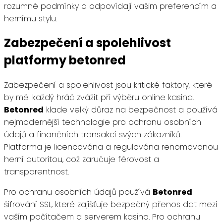
rozumné podmínky a odpovídají vašim preferencím a
hernímu stylu.
Zabezpečení a spolehlivost
platformy betonred
Zabezpečení a spolehlivost jsou kritické faktory, které
by měl každý hráč zvážit při výběru online kasina.
Betonred
klade velký důraz na bezpečnost a používá
nejmodernější technologie pro ochranu osobních
údajů a finančních transakcí svých zákazníků.
Platforma je licencována a regulována renomovanou
herní autoritou, což zaručuje férovost a
transparentnost.
Pro ochranu osobních údajů používá
Betonred
šifrování SSL, které zajišťuje bezpečný přenos dat mezi
vaším počítačem a serverem kasina. Pro ochranu