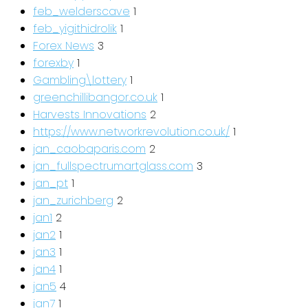
feb_welderscave
1
feb_yigithidrolik
1
Forex News
3
forexby
1
Gambling\lottery
1
greenchillibangor.co.uk
1
Harvests Innovations
2
https://www.networkrevolution.co.uk/
1
jan_caobaparis.com
2
jan_fullspectrumartglass.com
3
jan_pt
1
jan_zurichberg
2
jan1
2
jan2
1
jan3
1
jan4
1
jan5
4
jan7
1