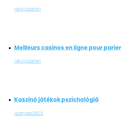
nikoyadmin
Meilleurs casinos en ligne pour parier
nikoyadmin
Kaszinó játékok pszichológiá
admde0623