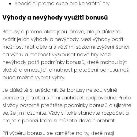
Speciální promo akce pro konkrétní hry.
Výhody a nevýhody využití bonusů
Bonusy a promo akce jsou lákavé, ale je důležité
zvážit jejich výhody a nevýhody. Mezi výhody patří
možnost hrát déle a s většími sázkami, zvýšení šancí
na výhru a možnost vyzkoušet nové hry. Mezi
nevýhody patří podmínky bonusů, které mohou být
složité a omezující, a nutnost protočení bonusu, než
bude možné vybrat výhry.
Je důležité si uvědomit, že bonusy nejsou volné
peníze a je třeba s nimi zacházet zodpovědně. Proto
si vždy pozorně přečtěte podmínky bonusů a ujistěte
se, že jim rozumíte. Vždy si také stanovte rozpočet a
hrajte s penězi, které si můžete dovolit prohrát.
Při výběru bonusu se zaměřte na ty, které mají