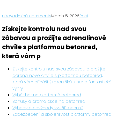
adrenalinové chvíle s platformou betonred, která
vám p
nikoyadmin
0 comments
March 5, 2026
Post
Získejte kontrolu nad svou
zábavou a prožijte adrenalinové
chvíle s platformou betonred,
která vám p
Získejte kontrolu nad svou zábavou a prožijte
adrenalinové chvíle s platformou betonred,
která vám přináší širokou škálu her a fantastické
výhry.
Výběr her na platformě betonred
Bonusy a promo akce na betonred
Výhody a nevýhody využití bonusů
Zabezpečení a spolehlivost platformy betonred