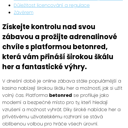
Důležitost licencování a regulace
Závěrem
Získejte kontrolu nad svou
zábavou a prožijte adrenalinové
chvíle s platformou betonred,
která vám přináší širokou škálu
her a fantastické výhry.
V dnešní době je online zábava stále populárnější a
kasina nabízejí širokou škálu her a možností, jak si užít
volný čas. Platforma
betonred
se profiluje jako
moderní a bezpečné místo pro ty, kteří hledají
vzrušení a možnost vyhrát. Díky široké nabídce her a
přívětivému uživatelskému rozhraní se stává
oblíbenou volbou pro hráče všech úrovní.