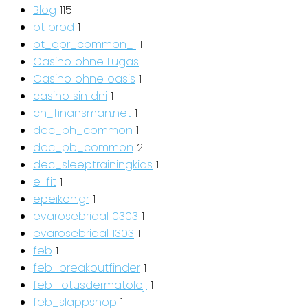
Blog
115
bt prod
1
bt_apr_common_1
1
Casino ohne Lugas
1
Casino ohne oasis
1
casino sin dni
1
ch_finansman.net
1
dec_bh_common
1
dec_pb_common
2
dec_sleeptrainingkids
1
e-fit
1
epeikon.gr
1
evarosebridal 0303
1
evarosebridal 1303
1
feb
1
feb_breakoutfinder
1
feb_lotusdermatoloji
1
feb_slappshop
1