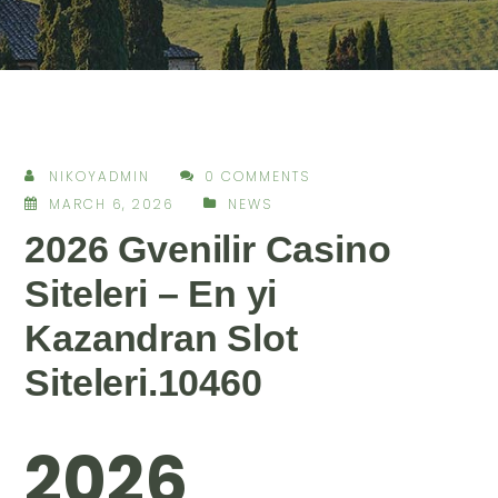
NIKOYADMIN
0 COMMENTS
MARCH 6, 2026
NEWS
2026 Gvenilir Casino
Siteleri – En yi
Kazandran Slot
Siteleri.10460
2026