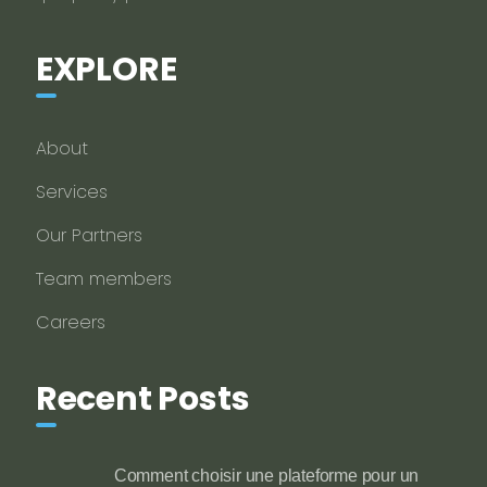
EXPLORE
About
Services
Our Partners
Team members
Careers
Recent Posts
Comment choisir une plateforme pour un