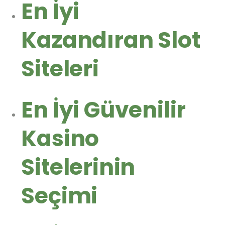
En İyi
Kazandıran Slot
Siteleri
En İyi Güvenilir
Kasino
Sitelerinin
Seçimi