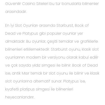
Güvenilir Casino Siteleri bu tür bonuslarla bilinenler
arasındadır.
En İyi Slot Oyunları arasında Starburst, Book of
Dead ve Platypus gibi popüler oyunlar yer
almaktadır. Bu oyunlar, çeşitli temalar ve grafiklerle
bilinenleri etkilemektedir. Starburst oyunu, klasik slot
oyunlarının modern bir versiyonu olarak kabul edilir
ve çok sayıda yıldız simgesi ile bilinir. Book of Dead
ise, antik Mısır temalı bir slot oyunu ile bilinir ve klasik
slot oyunlarına alternatif sunar. Platypus ise,
kıyafetli platipus simgesi ile bilinenleri
heyecanlandırır.