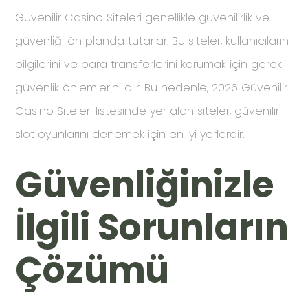
Güvenilir Casino Siteleri genellikle güvenilirlik ve
güvenliği ön planda tutarlar. Bu siteler, kullanıcıların
bilgilerini ve para transferlerini korumak için gerekli
güvenlik önlemlerini alır. Bu nedenle, 2026 Güvenilir
Casino Siteleri listesinde yer alan siteler, güvenilir
slot oyunlarını denemek için en iyi yerlerdir.
Güvenliğinizle
İlgili Sorunların
Çözümü