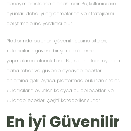
deneyimlemelerine olanak tanır. Bu, kullanıcıların
oyunları daha iyi öğrenmelerine ve stratejilerini
geliştirmelerine yardımcı olur.
Platformda bulunan güvenilir casino siteleri,
kullanıcıların güvenli bir şekilde ödeme
yapmalarına olanak tanır. Bu, kullanıcıların oyunları
daha rahat ve güvenle oynayabilecekleri
anlamına gelir. Ayrıca, platformda bulunan siteler,
kullanıcıların oyunları kolayca bulabilecekleri ve
kullanabilecekleri çeşitli kategoriler sunar.
En İyi Güvenilir