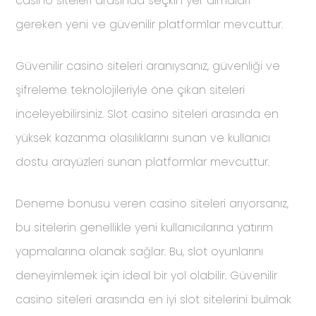
casino siteleri arasında seçkin yer almaları
gereken yeni ve güvenilir platformlar mevcuttur.
Güvenilir casino siteleri aranıysanız, güvenliği ve
şifreleme teknolojileriyle öne çıkan siteleri
inceleyebilirsiniz. Slot casino siteleri arasında en
yüksek kazanma olasılıklarını sunan ve kullanıcı
dostu arayüzleri sunan platformlar mevcuttur.
Deneme bonusu veren casino siteleri arıyorsanız,
bu sitelerin genellikle yeni kullanıcılarına yatırım
yapmalarına olanak sağlar. Bu, slot oyunlarını
deneyimlemek için ideal bir yol olabilir. Güvenilir
casino siteleri arasında en iyi slot sitelerini bulmak