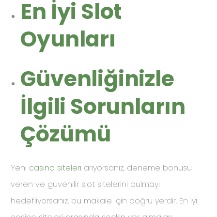
En İyi Slot
Oyunları
Güvenliğinizle
İlgili Sorunların
Çözümü
Yeni
casino siteleri
arıyorsanız, deneme bonusu
veren ve güvenilir slot sitelerini bulmayı
hedefliyorsanız, bu makale için doğru yerdir. En iyi