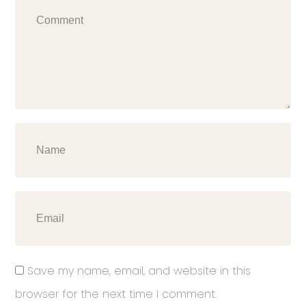
Save my name, email, and website in this
browser for the next time I comment.