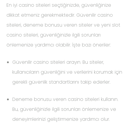
En iyi casino siteleri seçtiğinizde, güvenliğinize
dikkat etmeniz gerekmektedir. Güvenilir casino
siteleri, deneme bonusu veren siteler ve yeni slot
casino siteleri, güvenliğinizle ilgili sorunları
önlemenize yardımcı olabilir. İşte bazı öneriler:
Güvenilir casino siteleri arayın. Bu siteler,
kullanıcıların güvenliğini ve verilerini korumak için
gerekli güvenlik standartlarını takip ederler.
Deneme bonusu veren casino siteleri kullanın.
Bu, güvenliğinizle ilgili sorunları önlemenize ve
deneyimlerinizi geliştirmenize yardımcı olur.