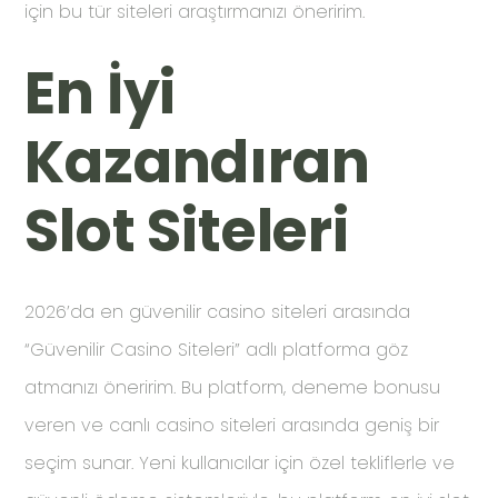
için bu tür siteleri araştırmanızı öneririm.
En İyi
Kazandıran
Slot Siteleri
2026’da en güvenilir casino siteleri arasında
“Güvenilir Casino Siteleri” adlı platforma göz
atmanızı öneririm. Bu platform, deneme bonusu
veren ve canlı casino siteleri arasında geniş bir
seçim sunar. Yeni kullanıcılar için özel tekliflerle ve