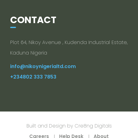
CONTACT
Plot 64, Nikoy Avenue , Kudenda Industrial Estate,
Kaduna Nigeria
info@nikoynigerialtd.com
+234802 333 7853
Built and Design by Cre8ng Digitals
Careers
Help Desk
About