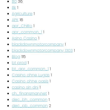
80
36
8k
1
Agriculture
1
APK
16
apr_ChiRo
1
apr_common_1
1
Asino Casino
1
blackdownmotorcompany
1
blackdownmotorcompany 1303
1
Blog
115
bt prod
1
bt_apr_common_1
1
Casino ohne Lugas
1
Casino ohne oasis
1
casino sin dni
1
ch_finansman.net
1
dec_bh_common
1
dec_pb_common
2