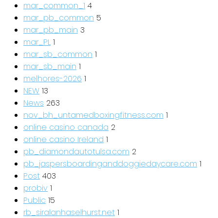
mar_common_1
4
mar_pb_common
5
mar_pb_main
3
mar_PL
1
mar_sb_common
1
mar_sb_main
1
melhores-2026
1
NEW
13
News
263
nov_bh_untamedboxingfitness.com
1
online casino canada
2
online casino Ireland
1
pb_diamondautotulsa.com
2
pb_jaspersboardinganddoggiedaycare.com
1
Post
403
probiv
1
Public
15
rb_siralanhaselhurst.net
1