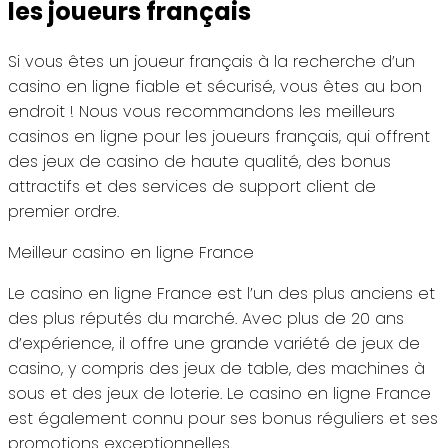
les joueurs français
Si vous êtes un joueur français à la recherche d’un
casino en ligne fiable et sécurisé, vous êtes au bon
endroit ! Nous vous recommandons les meilleurs
casinos en ligne pour les joueurs français, qui offrent
des jeux de casino de haute qualité, des bonus
attractifs et des services de support client de
premier ordre.
Meilleur casino en ligne France
Le casino en ligne France est l’un des plus anciens et
des plus réputés du marché. Avec plus de 20 ans
d’expérience, il offre une grande variété de jeux de
casino, y compris des jeux de table, des machines à
sous et des jeux de loterie. Le casino en ligne France
est également connu pour ses bonus réguliers et ses
promotions exceptionnelles.