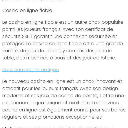
Casino en ligne fiable
Le casino en ligne fiable est un autre choix populaire
parmi les joueurs français. Avec son certificat de
sécurité SSL, il garantit une connexion sécurisée et
protégée. Le casino en ligne fiable offre une grande
variété de jeux de casino, y compris des jeux de
table, des machines à sous et des jeux de loterie.
nouveau casino en ligne
Le nouveau casino en ligne est un choix innovant et
attractif pour les joueurs français. Avec son design
moderne et ses jeux de casino de pointe, il offre une
expérience de jeu unique et excitante. Le nouveau
casino en ligne est également connu pour ses bonus
réguliers et ses promotions exceptionnelles.