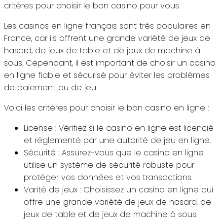
critères pour choisir le bon casino pour vous.
Les casinos en ligne français sont très populaires en
France, car ils offrent une grande variété de jeux de
hasard, de jeux de table et de jeux de machine à
sous. Cependant, il est important de choisir un casino
en ligne fiable et sécurisé pour éviter les problèmes
de paiement ou de jeu.
Voici les critères pour choisir le bon casino en ligne :
License : Vérifiez si le casino en ligne est licencié
et réglementé par une autorité de jeu en ligne.
Sécurité : Assurez-vous que le casino en ligne
utilise un système de sécurité robuste pour
protéger vos données et vos transactions.
Varité de jeux : Choisissez un casino en ligne qui
offre une grande variété de jeux de hasard, de
jeux de table et de jeux de machine à sous.