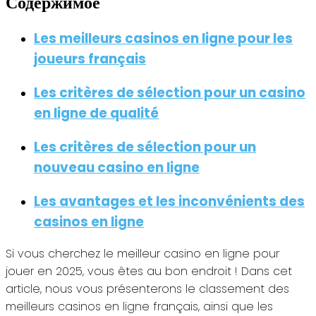
Содержимое
Les meilleurs casinos en ligne pour les
joueurs français
Les critères de sélection pour un casino
en ligne de qualité
Les critères de sélection pour un
nouveau casino en ligne
Les avantages et les inconvénients des
casinos en ligne
Si vous cherchez le meilleur casino en ligne pour
jouer en 2025, vous êtes au bon endroit ! Dans cet
article, nous vous présenterons le classement des
meilleurs casinos en ligne français, ainsi que les