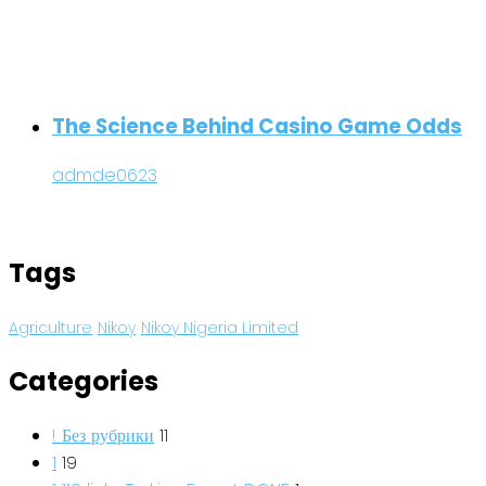
The Science Behind Casino Game Odds
admde0623
Tags
Agriculture
Nikoy
Nikoy Nigeria Limited
Categories
! Без рубрики
11
1
19