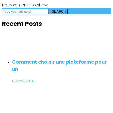
No comments to show.
SEARCH
Recent Posts
Comment choisir une plateforme pour
un
nikoyadmin