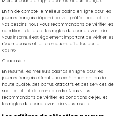
Meilleur casino en ligne pour les joueurs français
En fin de compte, le meilleur casino en ligne pour les
joueurs français dépend de vos préférences et de
vos besoins. Nous vous recommandons de vérifier les
conditions de jeu et les règles du casino avant de
vous inscrire. Il est également important de vérifier les
récompenses et les promotions offertes par le
casino.
Conclusion
En résumé, les meilleurs casinos en ligne pour les
joueurs français offrent une expérience de jeu de
haute qualité, des bonus attractifs et des services de
support client de premier ordre. Nous vous
recommandons de vérifier les conditions de jeu et
les règles du casino avant de vous inscrire.