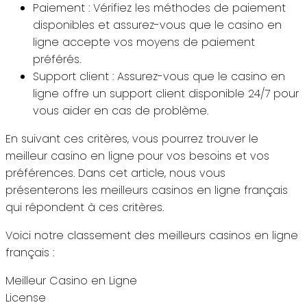
Paiement : Vérifiez les méthodes de paiement
disponibles et assurez-vous que le casino en
ligne accepte vos moyens de paiement
préférés.
Support client : Assurez-vous que le casino en
ligne offre un support client disponible 24/7 pour
vous aider en cas de problème.
En suivant ces critères, vous pourrez trouver le
meilleur casino en ligne pour vos besoins et vos
préférences. Dans cet article, nous vous
présenterons les meilleurs casinos en ligne français
qui répondent à ces critères.
Voici notre classement des meilleurs casinos en ligne
français :
Meilleur Casino en Ligne
License