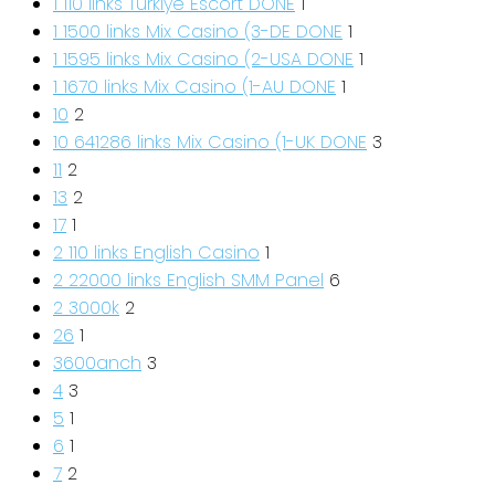
1 110 links Turkiye Escort DONE
1
1 1500 links Mix Casino (3-DE DONE
1
1 1595 links Mix Casino (2-USA DONE
1
1 1670 links Mix Casino (1-AU DONE
1
10
2
10 641286 links Mix Casino (1-UK DONE
3
11
2
13
2
17
1
2 110 links English Casino
1
2 22000 links English SMM Panel
6
2 3000k
2
26
1
3600anch
3
4
3
5
1
6
1
7
2