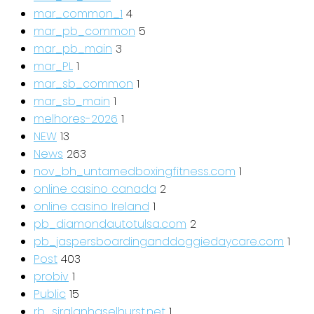
mar_common_1
4
mar_pb_common
5
mar_pb_main
3
mar_PL
1
mar_sb_common
1
mar_sb_main
1
melhores-2026
1
NEW
13
News
263
nov_bh_untamedboxingfitness.com
1
online casino canada
2
online casino Ireland
1
pb_diamondautotulsa.com
2
pb_jaspersboardinganddoggiedaycare.com
1
Post
403
probiv
1
Public
15
rb_siralanhaselhurst.net
1