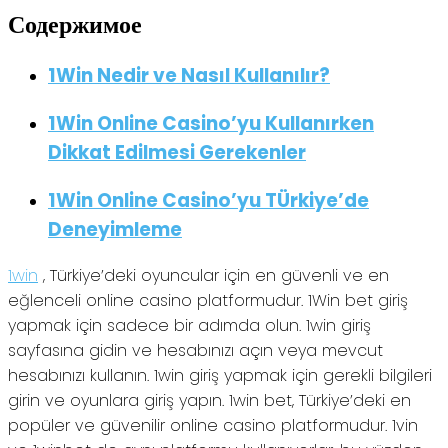
Содержимое
1Win Nedir ve Nasıl Kullanılır?
1Win Online Casino’yu Kullanırken
Dikkat Edilmesi Gerekenler
1Win Online Casino’yu TÜrkiye’de
Deneyimleme
1win
, Türkiye’deki oyuncular için en güvenli ve en
eğlenceli online casino platformudur. 1Win bet giriş
yapmak için sadece bir adımda olun. 1win giriş
sayfasına gidin ve hesabınızı açın veya mevcut
hesabınızı kullanın. 1win giriş yapmak için gerekli bilgileri
girin ve oyunlara giriş yapın. 1win bet, Türkiye’deki en
popüler ve güvenilir online casino platformudur. 1vin