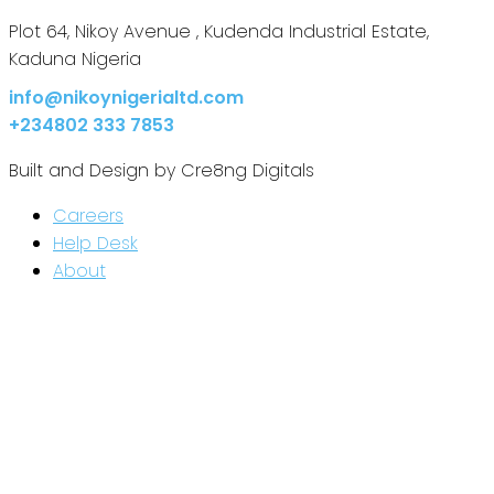
Plot 64, Nikoy Avenue , Kudenda Industrial Estate,
Kaduna Nigeria
info@nikoynigerialtd.com
+234802 333 7853
Built and Design by Cre8ng Digitals
Careers
Help Desk
About