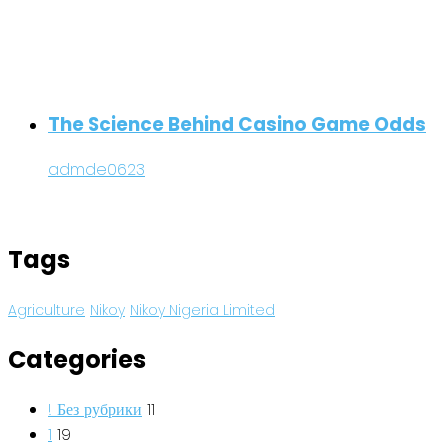
The Science Behind Casino Game Odds
admde0623
Tags
Agriculture
Nikoy
Nikoy Nigeria Limited
Categories
! Без рубрики
11
1
19