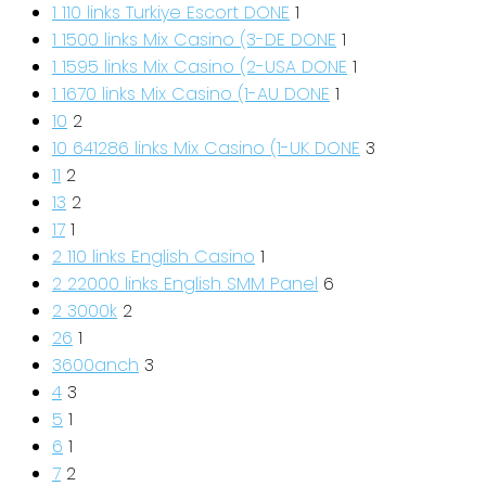
1 110 links Turkiye Escort DONE
1
1 1500 links Mix Casino (3-DE DONE
1
1 1595 links Mix Casino (2-USA DONE
1
1 1670 links Mix Casino (1-AU DONE
1
10
2
10 641286 links Mix Casino (1-UK DONE
3
11
2
13
2
17
1
2 110 links English Casino
1
2 22000 links English SMM Panel
6
2 3000k
2
26
1
3600anch
3
4
3
5
1
6
1
7
2