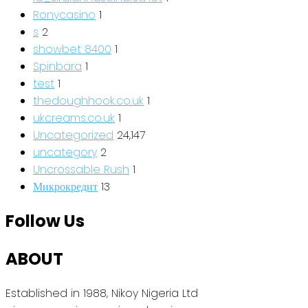
Ronycasino
1
s
2
showbet 8400
1
Spinbara
1
test
1
thedoughhook.co.uk
1
ukcreams.co.uk
1
Uncategorized
24,147
uncategory
2
Uncrossable Rush
1
Микрокредит
13
Follow Us
ABOUT
Established in 1988, Nikoy Nigeria Ltd