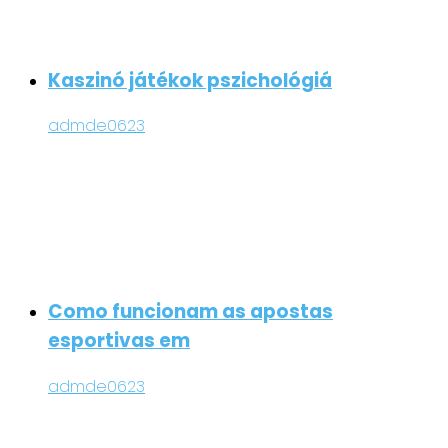
Kaszinó játékok pszichológiá
admde0623
Como funcionam as apostas
esportivas em
admde0623