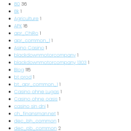
80
36
8k
1
Agriculture
1
APK
16
apr_ChiRo
1
apr_common_1
1
Asino Casino
1
blackdownmotorcompany
1
blackdownmotorcompany 1303
1
Blog
115
bt prod
1
bt_apr_common_1
1
Casino ohne Lugas
1
Casino ohne oasis
1
casino sin dni
1
ch_finansman.net
1
dec_bh_common
1
dec_pb_common
2